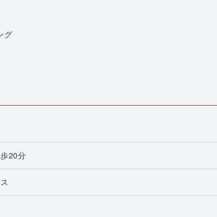
ング
歩20分
バス