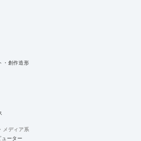
ト・創作造形
ス
・メディア系
ピューター