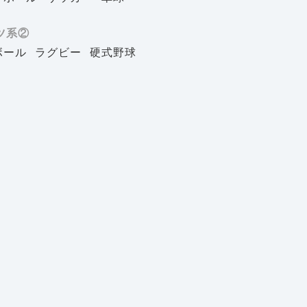
ツ系②
ボール
ラグビー
硬式野球