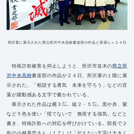
所沢署に展示された県立所沢中央高校書道部の作品と部員ら＝２４日
特殊詐欺被害を抑止しようと、所沢市並木の
県立所
沢中央高校
書道部の作品が２４日、所沢署の１階に展
示された。「相談する勇気 未来を守ろう」などの言
葉が躍動感ある文字で書かれている。
展示された作品は横３㍍、縦２・５㍍。黒や赤、紫
など５色を使い「慌てないで 無視する強気」などと
書き、特殊詐欺への対応を呼びかけている。部長で２
年の小林美空さん（１７）は「伝えたい文字は大きく