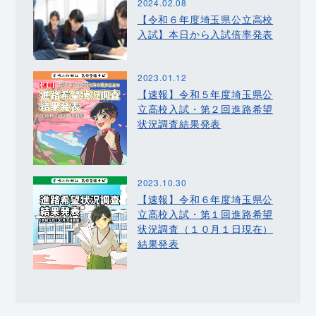
2024.02.08
【令和６年度埼玉県公立高校
入試】本日から入試倍率発表
2023.01.12
【速報】令和５年度埼玉県公
立高校入試・第２回進路希望
状況調査結果発表
2023.10.30
【速報】令和６年度埼玉県公
立高校入試・第１回進路希望
状況調査（１０月１日現在）
結果発表