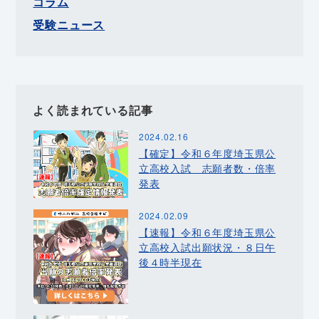
コラム
受験ニュース
よく読まれている記事
2024.02.16
【確定】令和６年度埼玉県公
立高校入試 志願者数・倍率
発表
2024.02.09
【速報】令和６年度埼玉県公
立高校入試出願状況・８日午
後４時半現在