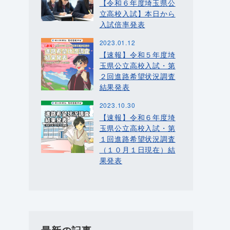
【令和６年度埼玉県公
立高校入試】本日から
入試倍率発表
2023.01.12
【速報】令和５年度埼
玉県公立高校入試・第
２回進路希望状況調査
結果発表
2023.10.30
【速報】令和６年度埼
玉県公立高校入試・第
１回進路希望状況調査
（１０月１日現在）結
果発表