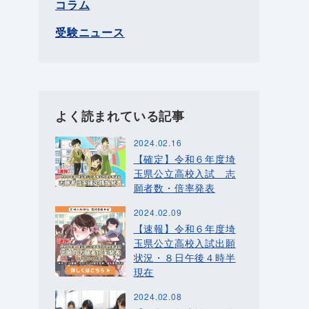
コラム
受験ニュース
よく読まれている記事
2024.02.16
【確定】令和６年度埼
玉県公立高校入試 志
願者数・倍率発表
2024.02.09
【速報】令和６年度埼
玉県公立高校入試出願
状況・８日午後４時半
現在
2024.02.08