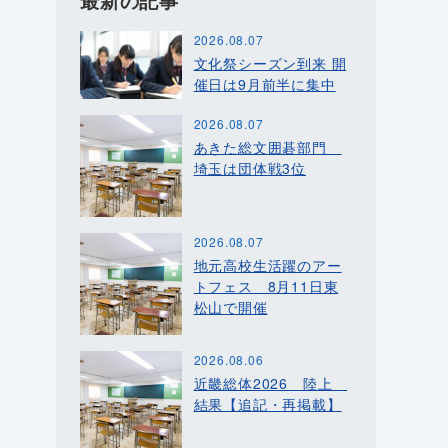
最新の記事
2026.08.07
文化祭シーズン到来 開
催日は9月前半に集中
2026.08.07
あきた総文囲碁部門
埼玉は団体戦3位
2026.08.07
地元高校生活躍のアー
トフェス 8月11日東
松山で開催
2026.08.06
近畿総体2026 陸上
結果【追記・再掲載】