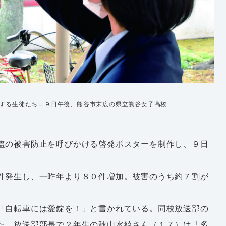
する生徒たち＝９日午後、熊谷市末広の県立熊谷女子高校
盗の被害防止を呼びかける啓発ポスターを制作し、９日
件発生し、一昨年より８０件増加。被害のうち約７割が
「自転車には愛錠を！」と書かれている。同校放送部の
た。放送部部長で２年生の秋山水綺さん（１７）は「多