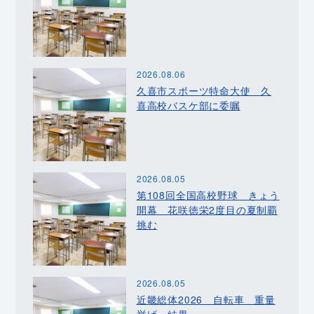
2026.08.06
久喜市スポーツ特命大使 久
喜高校バスケ部に委嘱
2026.08.05
第108回全国高校野球 きょう
開幕 花咲徳栄2度目の夏制覇
挑む
2026.08.05
近畿総体2026 自転車 重量
挙げ 結果