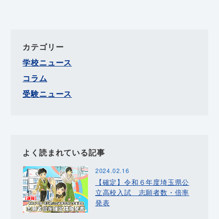
カテゴリー
学校ニュース
コラム
受験ニュース
よく読まれている記事
2024.02.16
【確定】令和６年度埼玉県公
立高校入試 志願者数・倍率
発表