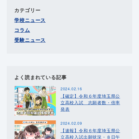
カテゴリー
学校ニュース
コラム
受験ニュース
よく読まれている記事
2024.02.16
【確定】令和６年度埼玉県公
立高校入試 志願者数・倍率
発表
2024.02.09
【速報】令和６年度埼玉県公
立高校入試出願状況・８日午