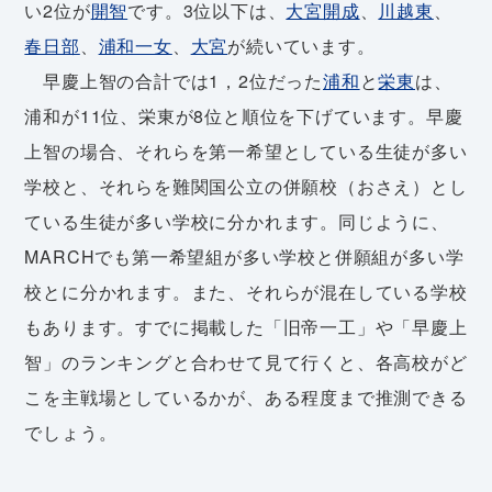
い2位が
開智
です。3位以下は、
大宮開成
、
川越東
、
春日部
、
浦和一女
、
大宮
が続いています。
早慶上智の合計では1，2位だった
浦和
と
栄東
は、
浦和が11位、栄東が8位と順位を下げています。早慶
上智の場合、それらを第一希望としている生徒が多い
学校と、それらを難関国公立の併願校（おさえ）とし
ている生徒が多い学校に分かれます。同じように、
MARCHでも第一希望組が多い学校と併願組が多い学
校とに分かれます。また、それらが混在している学校
もあります。すでに掲載した「旧帝一工」や「早慶上
智」のランキングと合わせて見て行くと、各高校がど
こを主戦場としているかが、ある程度まで推測できる
でしょう。