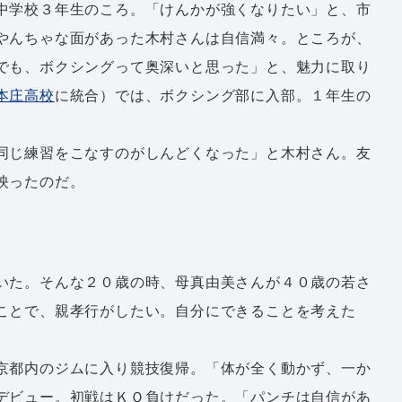
中学校３年生のころ。「けんかが強くなりたい」と、市
やんちゃな面があった木村さんは自信満々。ところが、
でも、ボクシングって奥深いと思った」と、魅力に取り
本庄高校
に統合）では、ボクシング部に入部。１年生の
同じ練習をこなすのがしんどくなった」と木村さん。友
映ったのだ。
いた。そんな２０歳の時、母真由美さんが４０歳の若さ
ことで、親孝行がしたい。自分にできることを考えた
。
京都内のジムに入り競技復帰。「体が全く動かず、一か
デビュー。初戦はＫＯ負けだった。「パンチは自信があ