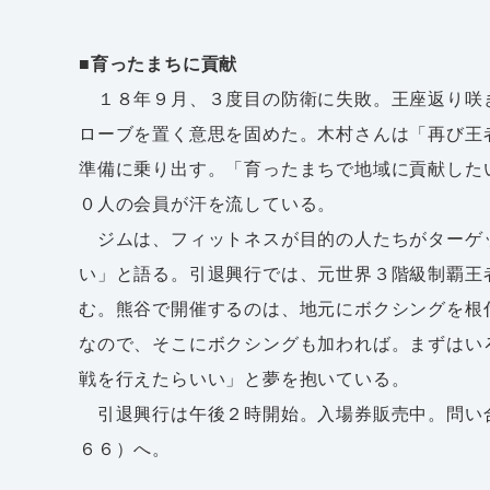
■育ったまちに貢献
１８年９月、３度目の防衛に失敗。王座返り咲
ローブを置く意思を固めた。木村さんは「再び王
準備に乗り出す。「育ったまちで地域に貢献した
０人の会員が汗を流している。
ジムは、フィットネスが目的の人たちがターゲ
い」と語る。引退興行では、元世界３階級制覇王
む。熊谷で開催するのは、地元にボクシングを根
なので、そこにボクシングも加われば。まずはい
戦を行えたらいい」と夢を抱いている。
引退興行は午後２時開始。入場券販売中。問い
６６）へ。