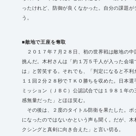
ったけれど、防御が良くなかった。自分の課題が
う。
■敵地で王座を奪取
２０１７年７月２８日、初の世界戦は敵地の中
挑んだ。木村さんは「約１万５千人が入った会場
は」と苦笑する。それでも、「判定になると不利
１１回２分２８秒でＴＫＯ勝ちを収めた。日本選
ミッション（ＪＢＣ）公認試合では１９８１年の
感無量だった」とほほ笑む。
その後は、２度のタイトル防衛を果たした。ボ
になったのではないかという声も聞く。だが、木
クシングと真剣に向き合えた」と言い切る。