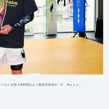
ンベルトを持つ木村翔さん＝熊谷市弥生の「Ｂ Ｍａｋｅ」