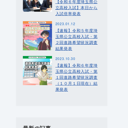
【令和６年度埼玉県公
立高校入試】本日から
入試倍率発表
2023.01.12
【速報】令和５年度埼
玉県公立高校入試・第
２回進路希望状況調査
結果発表
2023.10.30
【速報】令和６年度埼
玉県公立高校入試・第
１回進路希望状況調査
（１０月１日現在）結
果発表