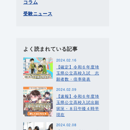
コラム
受験ニュース
よく読まれている記事
2024.02.16
【確定】令和６年度埼
玉県公立高校入試 志
願者数・倍率発表
2024.02.09
【速報】令和６年度埼
玉県公立高校入試出願
状況・８日午後４時半
現在
2024.02.08