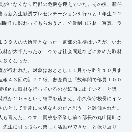
員がいなくなり廃部の危機を迎えていた。その後、新任
自ら新入生勧誘プレゼンテーションを行うと１年生２２
聞制作に関わってもらおうと、分業制（取材、写真、ラ
１３９人の大所帯となった。兼部の生徒はいるが、いわ
取材が大半だったが、今では社会問題などに絡めた取材
も多くなった。
査が行われた。対象はおととし１１月から昨年１０月ま
速報４３回の計７０紙。審査員は「数年間で部員１００
積極的に取材を行っているのが紙面に出ている」と講
賛成が２０％という結果を踏まえ、小久保守校長にイン
ものとして非常に大切なものだと思う」と評価された。
人も喜んだ。今春、同校を卒業し前々部長の丸山陽叶さ
、先生に引っ張られ楽しく活動ができた」と振り返り