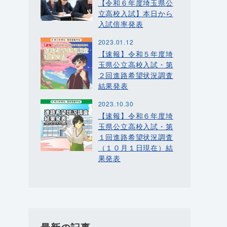
【令和６年度埼玉県公
立高校入試】本日から
入試倍率発表
2023.01.12
【速報】令和５年度埼
玉県公立高校入試・第
２回進路希望状況調査
結果発表
2023.10.30
【速報】令和６年度埼
玉県公立高校入試・第
１回進路希望状況調査
（１０月１日現在）結
果発表