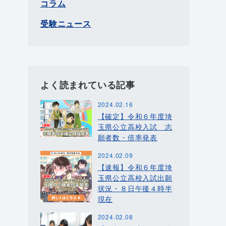
コラム
受験ニュース
よく読まれている記事
2024.02.16
【確定】令和６年度埼
玉県公立高校入試 志
願者数・倍率発表
2024.02.09
【速報】令和６年度埼
玉県公立高校入試出願
状況・８日午後４時半
現在
2024.02.08