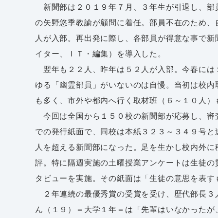
新聞部は２０１９年７月、３年生が引退し、部
の矢野悠季教諭が顧問に着任。部員不在のため、
人が入部。再出発に際し、各部員が得意な事で新
イター、ＩＴ・編集）を導入した。
翌年も２２人、昨年は５２人が入部。今春には
ゆる「幽霊部員」がいないのは自慢。当初は校内
も多く、市外や都内へ行く取材班（６～１０人）
今回は全国から１５０校の新聞部が応募し、審
での発行紙面で、同校は本紙３２３～３４９号と
人を超える新聞部になった。足を生かし校内外に
評。特に隔週実施の土曜授業アンケートは生徒の
タビューを実施。その紙面は「生徒の意思を表す
２年連続の最優秀賞の受賞を受け、歴代部長３
ん（１９）＝大学１年＝は「先輩はいなかったが