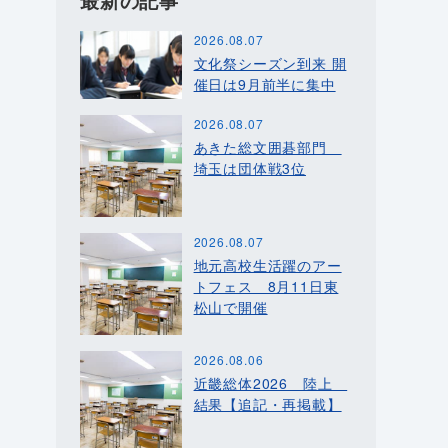
最新の記事
2026.08.07
文化祭シーズン到来 開
催日は9月前半に集中
2026.08.07
あきた総文囲碁部門
埼玉は団体戦3位
2026.08.07
地元高校生活躍のアー
トフェス 8月11日東
松山で開催
2026.08.06
近畿総体2026 陸上
結果【追記・再掲載】