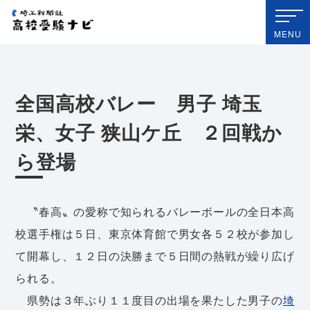
埼玉新聞社 高校受験ナビ
MENU
全国高校バレー 男子 埼玉
栄、女子 狭山ケ丘 ２回戦か
ら登場
〝春高〟の愛称で知られるバレーボールの全日本高
校選手権は５日、東京体育館で男女各５２校が参加し
て開幕し、１２日の決勝まで５日間の熱戦が繰り広げ
られる。
県勢は３年ぶり１１度目の出場を果たした男子の
埼