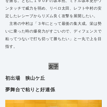
を握る。ともに１９０㌢の坂本然、ミドル坂本吏がワ
ンタッチで威力を弱め、リベロ太田、レフト中村の安
定したレシーブからリズム良く攻撃を展開したい。
主将の中村は「３年にとって最後の集大成。栄は勢
いに乗った時の爆発力がすごいので、ディフェンスで
粘ってつないで打ち切って勝ちたい」と一丸で上を目
指す。
女子
初出場 狭山ケ丘
夢舞台で粘りと好連係