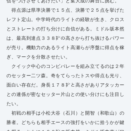
信をつけさせてあげたい」と集大成の舞台に挑む。
得点源は県準決勝で１５点、決勝で２５点を挙げた
レフト定山。中学時代のライトの経験が生き、クロス
とストレートの打ち分けに自信がある。ミドル坂本然
は、最高到達点３３８㌢の高さから打ち抜けるパワー
が売り。機動力のあるライト高瀬らが序盤に得点を稼
ぎ、マークを分散させたい。
クイック中心のコンビバレーを組み立てるのは２年
のセッター二ツ森。奇をてらったトスや得点も光り、
面白い存在だ。身長１７８㌢と高さがありアタッカー
との連係が密なセッター片山との使い分けにも注目し
たい。
初戦の相手は小松大谷（石川）と開智（和歌山）の
勝者。どちらも相手エースの強打をいかに拾うかが鍵