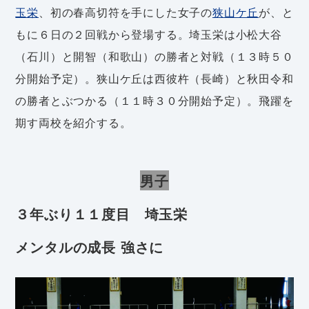
玉栄
、初の春高切符を手にした女子の
狭山ケ丘
が、と
もに６日の２回戦から登場する。埼玉栄は小松大谷
（石川）と開智（和歌山）の勝者と対戦（１３時５０
分開始予定）。狭山ケ丘は西彼杵（長崎）と秋田令和
の勝者とぶつかる（１１時３０分開始予定）。飛躍を
期す両校を紹介する。
男子
３年ぶり１１度目 埼玉栄
メンタルの成長 強さに