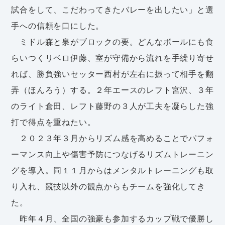
試合をして、こだわってきたバレーを出したい」と選
手への信頼を口にした。
ミドル森と泉がブロックの要。どんなボールにも食
らいつくリベロ伊藤、室が守備から流れを手繰り寄せ
れば、勝負強いセッター西村が左右に振って相手を翻
弄（ほんろう）する。２年エースのレフト宮沢、３年
のライト倉田、レフト藤野の３人が工夫を凝らした強
打で得点を重ねたい。
２０２３年３月からリズム感を高めることでパフォ
ーマンス向上や傷害予防につなげるリズムトレーニン
グを導入。同１１月からはメンタルトレーニングも取
り入れ、競技以外の観点からもチームを強化してき
た。
昨年４月、全国の強豪も参加するカップ戦で優勝し