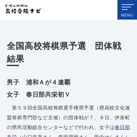
埼玉新聞社 高校受験ナビ
MENU
全国高校将棋県予選 団体戦
結果
男子 浦和Ａが４連覇
女子 春日部共栄初Ｖ
第５９回全国高校将棋選手権県予選（県高校文化連
盟将棋専門部など主催）の団体戦が７、８日、伊奈町
の県民活動総合センターなどで行われ、女子は
春日部
共栄
（山口依真さん、森田理世さん、田中ゆらさん）