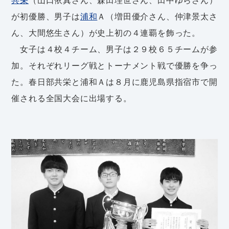
が初優勝、男子は
浦和
Ａ（増田優介さん、仲津景太さ
ん、大間悠生さん）が史上初の４連覇を飾った。
女子は４校４チーム、男子は２９校６５チームが参
加。それぞれリーグ戦とトーナメント戦で優勝を争っ
た。春日部共栄と浦和Ａは８月に鹿児島県指宿市で開
催される全国大会に出場する。