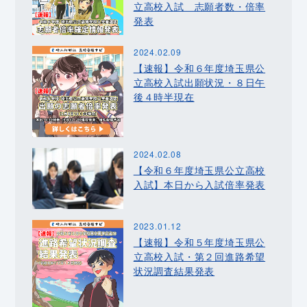
立高校入試 志願者数・倍率
発表
2024.02.09
【速報】令和６年度埼玉県公
立高校入試出願状況・８日午
後４時半現在
2024.02.08
【令和６年度埼玉県公立高校
入試】本日から入試倍率発表
2023.01.12
【速報】令和５年度埼玉県公
立高校入試・第２回進路希望
状況調査結果発表