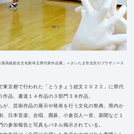
全国高校総合文化祭埼玉県代表作品展」＝さいたま市北区のプラザノース
で東京都で行われた「とうきょう総文２０２２」に県代
０作品、書道１４作品の３部門３８作品。
ちが、芸術作品の展示や発表を行う文化の祭典。県内か
劇、日本音楽、合唱、囲碁、小倉百人一首、新聞など１
門の参加報告と写真もパネル掲示されている。