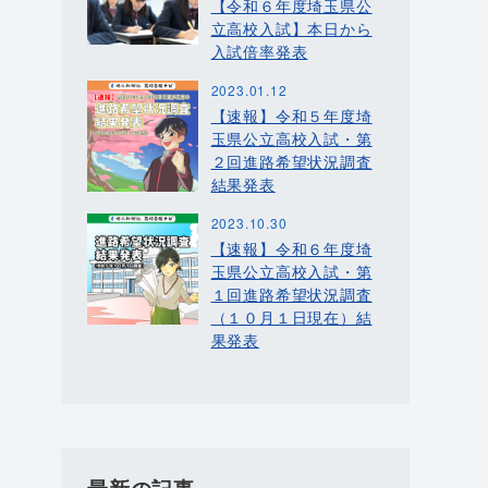
【令和６年度埼玉県公
立高校入試】本日から
入試倍率発表
2023.01.12
【速報】令和５年度埼
玉県公立高校入試・第
２回進路希望状況調査
結果発表
2023.10.30
【速報】令和６年度埼
玉県公立高校入試・第
１回進路希望状況調査
（１０月１日現在）結
果発表