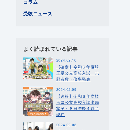
コラム
受験ニュース
よく読まれている記事
2024.02.16
【確定】令和６年度埼
玉県公立高校入試 志
願者数・倍率発表
2024.02.09
【速報】令和６年度埼
玉県公立高校入試出願
状況・８日午後４時半
現在
2024.02.08