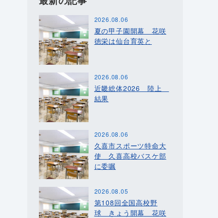
最新の記事
2026.08.06
夏の甲子園開幕 花咲
徳栄は仙台育英と
2026.08.06
近畿総体2026 陸上
結果
2026.08.06
久喜市スポーツ特命大
使 久喜高校バスケ部
に委嘱
2026.08.05
第108回全国高校野
球 きょう開幕 花咲