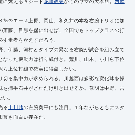
還に燃えるＡシード
花咲徳栄
がこのヤマの大本命。
西武
。
８㌔のエース上原、岡山、和久井の本格右腕トリオに加
の斎藤、目黒を塁に出せば、全国でもトップクラスの打
必ず走者をかえすだろう。
野、伊藤、河村とタイプの異なる右腕が試合を組み立て
となった機動力は折り紙付き。荒川、山本、小川ら下位
沢ら上位打線で確実に得点したい。
り切る集中力が求められる。川越西は多彩な変化球を操
味を捕手石井がどれだけ引き出せるか。叡明は中野、吉
たい。
光る
市川越
の左腕奥平にも注目。１年ながらともにスタ
田兼も面白い存在だ。