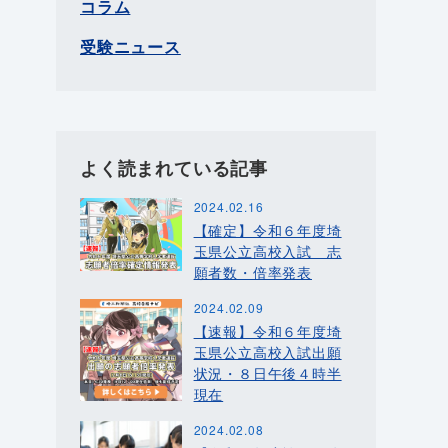
コラム
受験ニュース
よく読まれている記事
2024.02.16
【確定】令和６年度埼
玉県公立高校入試 志
願者数・倍率発表
2024.02.09
【速報】令和６年度埼
玉県公立高校入試出願
状況・８日午後４時半
現在
2024.02.08