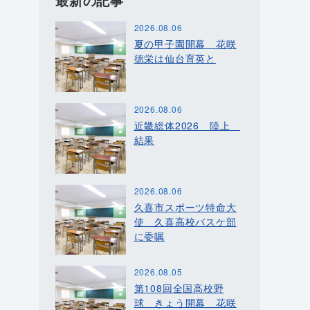
最新の記事
2026.08.06
夏の甲子園開幕 花咲
徳栄は仙台育英と
2026.08.06
近畿総体2026 陸上
結果
2026.08.06
久喜市スポーツ特命大
使 久喜高校バスケ部
に委嘱
2026.08.05
第108回全国高校野
球 きょう開幕 花咲