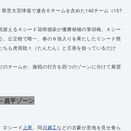
県営大宮球場で連合６チームを含めた142チーム（157
見据えるＡシード花咲徳栄が優勝候補の筆頭格。Ａシー
う。公立校で唯一、春の８強入りを果たしたＣシード熊
たちも虎視眈々（たんたん）と王座を狙っているだけ
どのチームか。激戦の行方を四つのゾーンに分けて展望
－昌平ゾーン
、Ｄシード
上尾
、同
川越工
などの古豪が意地を見せ食ら