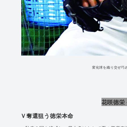
変化球を織り交ぜ巧
花咲徳栄
Ｖ奪還狙う徳栄本命