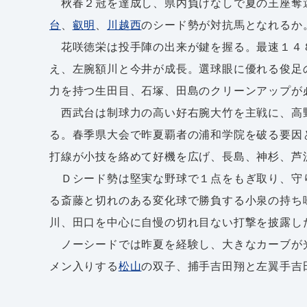
秋春２冠を達成し、県内負けなしで夏の王座奪
台
、
叡明
、
川越西
のシード勢が対抗馬となれるか
花咲徳栄は投手陣の出来が鍵を握る。最速１４
え、左腕額川と今井が成長。選球眼に優れる俊足
力を持つ生田目、石塚、田島のクリーンアップが
西武台は制球力の高い好右腕大竹を主戦に、高
る。春季県大会で昨夏覇者の浦和学院を破る要因
打線が小技を絡めて好機を広げ、長島、神杉、芦
Ｄシード勢は堅実な野球で１点をもぎ取り、守
る斎藤と切れのある変化球で勝負する小泉の持ち
川、田口を中心に自慢の切れ目ない打撃を披露し
ノーシードでは昨夏を経験し、大きなカーブが
メン入りする
松山
の双子、捕手吉田翔と左翼手吉