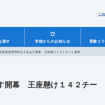
こ
を探す
学校からのお知らせ
受験コラ
全国高校野球埼玉大会あす開幕 王座懸け１４２チーム激突
す開幕 王座懸け１４２チー