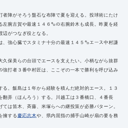
打者陣がそろう盤石な布陣で夏を迎える。投球術にたけ
る左腕古賀や最速１４６㌔の右腕鈴木も成長。昨夏を経
渡辺がつなぎ役となる。
は、強心臓でスタミナ十分の最速１４５㌔エース中村謙
大久保美らの台頭でエースを支えたい。小柄ながら抜群
の強打者３番中村匠は、ここぞの一本で勝利を呼び込み
する。飯島は１年から経験を積んだ絶対的エース。１３
を翻弄（ほんろう）する。川越工は３番橋口、４番長
げては笛木、斉藤、米塚らへの継投策が必勝パターン。
を擁する
慶応志木
や、県内屈指の捕手山崎が扇の要を務