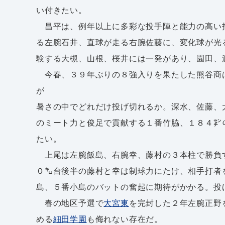
い付きたい。
昌平は、例年以上に多彩な投手陣と能力の高い
る左腕石井、直球が走る右腕佐藤に、変化球が光
験する大槻、山根、桜井には一発があり、園田、
今春、３９年ぶりの８強入りを果たした熊谷商
が
暑さの中でどれだけ投げ切れるか。深水、佐藤、
のミート力と俊足で貢献する１番竹脇、１８４㌢
たい。
上尾は左腕飯島、右腕幸、藤村の３本柱で勝負
０㌔台後半の藤村と幸は制球力にたけ、相手打者
島、５番小島のバットの奮起に期待がかかる。投
春の地区予選で
大宮東
を完封した２年左腕正野
める
細田学園
も侮れない存在だ。