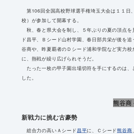
第106回全国高校野球選手権埼玉大会は１１日、
校）が参加して開幕する。
秋、春と県大会を制し、５年ぶりの夏の頂点を
ド昌平、Ｂシード山村学園、春日部共栄が後を追
谷商や、昨夏覇者のＤシード浦和学院など実力校
に、熱戦が繰り広げられそうだ。
たった一枚の甲子園出場切符を手にするのは、
した。
熊谷商
新戦力に挑む古豪勢
総合力の高いＡシード
昌平
に、Ｃシード
熊谷商