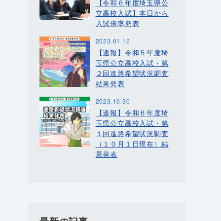
【令和６年度埼玉県公
立高校入試】本日から
入試倍率発表
2023.01.12
【速報】令和５年度埼
玉県公立高校入試・第
２回進路希望状況調査
結果発表
2023.10.30
【速報】令和６年度埼
玉県公立高校入試・第
１回進路希望状況調査
（１０月１日現在）結
果発表