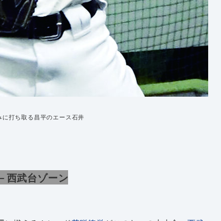
みに打ち取る昌平のエース石井
－西武台ゾーン