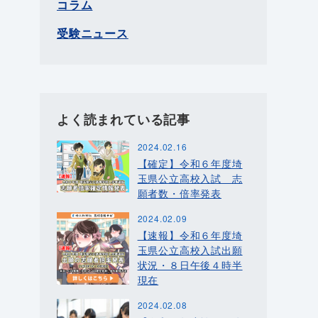
コラム
受験ニュース
よく読まれている記事
2024.02.16
【確定】令和６年度埼
玉県公立高校入試 志
願者数・倍率発表
2024.02.09
【速報】令和６年度埼
玉県公立高校入試出願
状況・８日午後４時半
現在
2024.02.08