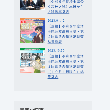
【令和６年度埼玉県公
立高校入試】本日から
入試倍率発表
2023.01.12
【速報】令和５年度埼
玉県公立高校入試・第
２回進路希望状況調査
結果発表
2023.10.30
【速報】令和６年度埼
玉県公立高校入試・第
１回進路希望状況調査
（１０月１日現在）結
果発表