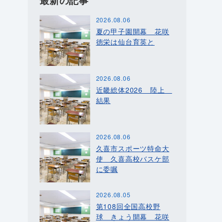
最新の記事
2026.08.06
夏の甲子園開幕 花咲
徳栄は仙台育英と
2026.08.06
近畿総体2026 陸上
結果
2026.08.06
久喜市スポーツ特命大
使 久喜高校バスケ部
に委嘱
2026.08.05
第108回全国高校野
球 きょう開幕 花咲