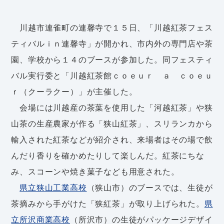
川越市連雀町の連馨寺で１５日、「川越紅茶フェス
ティバルｉｎ連馨寺」が開かれ、市内外の専門店や茶
園、学校から１４のブースが参加した。同フェスティ
バル実行委と「川越紅茶館ｃｏｅｕｒ ａ ｃｏｅｕ
ｒ（クーラクー）」が主催した。
会場には川越産の茶葉を使用した「河越紅茶」や狭
山茶の生産農家が作る「狭山紅茶」、スリランカから
輸入された紅茶などが紹介され、来場者はその場で飲
んだり香りを確かめたりして楽しんだ。紅茶にちな
み、スコーンや焼き菓子なども用意された。
県立狭山工業高校
（狭山市）のブースでは、生徒が
茶摘みから手がけた「狭紅茶」が取り上げられた。
県
立所沢商業高校
（所沢市）の生徒がパッケージデザイ