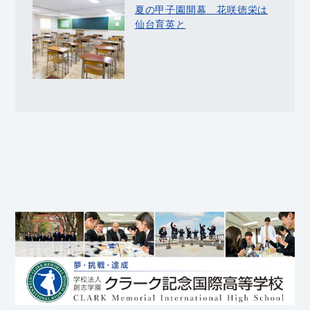
夏の甲子園開幕 花咲徳栄は
仙台育英と