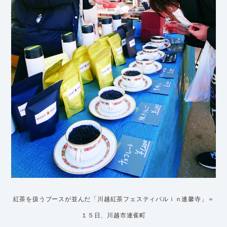
紅茶を扱うブースが並んだ「川越紅茶フェスティバルｉｎ連馨寺」＝
１５日、川越市連雀町