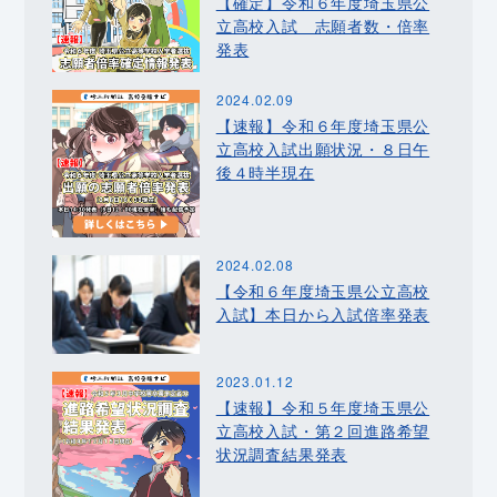
【確定】令和６年度埼玉県公
立高校入試 志願者数・倍率
発表
2024.02.09
【速報】令和６年度埼玉県公
立高校入試出願状況・８日午
後４時半現在
2024.02.08
【令和６年度埼玉県公立高校
入試】本日から入試倍率発表
2023.01.12
【速報】令和５年度埼玉県公
立高校入試・第２回進路希望
状況調査結果発表