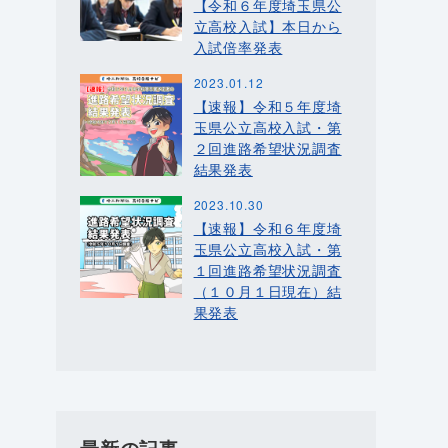
【令和６年度埼玉県公
立高校入試】本日から
入試倍率発表
2023.01.12
【速報】令和５年度埼
玉県公立高校入試・第
２回進路希望状況調査
結果発表
2023.10.30
【速報】令和６年度埼
玉県公立高校入試・第
１回進路希望状況調査
（１０月１日現在）結
果発表