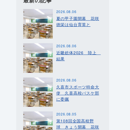
最新の記事
2026.08.06
夏の甲子園開幕 花咲
徳栄は仙台育英と
2026.08.06
近畿総体2026 陸上
結果
2026.08.06
久喜市スポーツ特命大
使 久喜高校バスケ部
に委嘱
2026.08.05
第108回全国高校野
球 きょう開幕 花咲