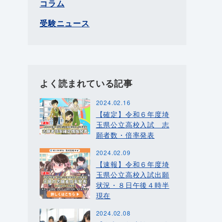
コラム
受験ニュース
よく読まれている記事
2024.02.16
【確定】令和６年度埼
玉県公立高校入試 志
願者数・倍率発表
2024.02.09
【速報】令和６年度埼
玉県公立高校入試出願
状況・８日午後４時半
現在
2024.02.08