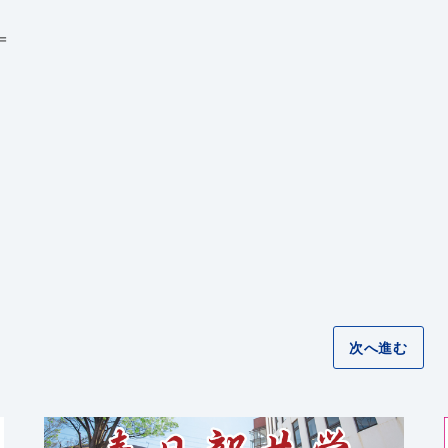
＝
次へ進む