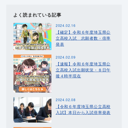
よく読まれている記事
2024.02.16
【確定】令和６年度埼玉県公
立高校入試 志願者数・倍率
発表
2024.02.09
【速報】令和６年度埼玉県公
立高校入試出願状況・８日午
後４時半現在
2024.02.08
【令和６年度埼玉県公立高校
入試】本日から入試倍率発表