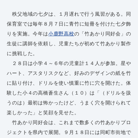
秩父地域の七夕は、１月遅れで行う風習がある。同
保育室では毎年８月７日に青竹に短冊を付けた七夕飾
りを実施。今年は
小鹿野高校
の「竹あかり同好会」の
生徒に講師を依頼し、児童たちが初めて竹あかり製作
に挑戦した。
２８日は小学４～６年の児童計１４人が参加。星や
ハート、アスタリスクなど、好みのデザインの紙を竹
に貼り付け、ドリルを使い慎重に竹に穴を開けた。体
験した小４の高橋蒼生さん（１０）は「（ドリルを扱
うのは）最初は怖かったけど、うまく穴を開けられて
楽しかった」と笑顔を見せた。
竹あかり同好会は、これまで数多くの竹あかりプロ
ジェクトを県内で展開。９月１８日には同町市街地で