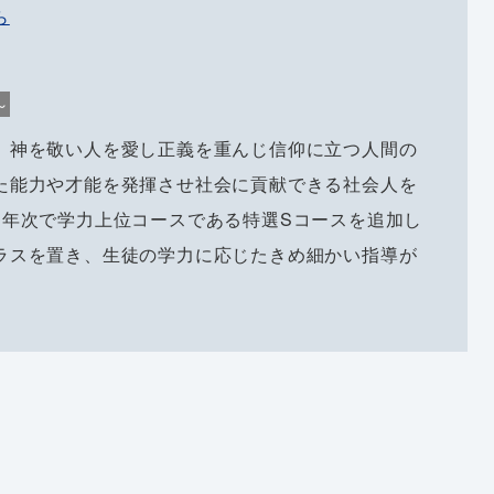
ら
～
、神を敬い人を愛し正義を重んじ信仰に立つ人間の
た能力や才能を発揮させ社会に貢献できる社会人を
２年次で学力上位コースである特選Sコースを追加し
ラスを置き、生徒の学力に応じたきめ細かい指導が