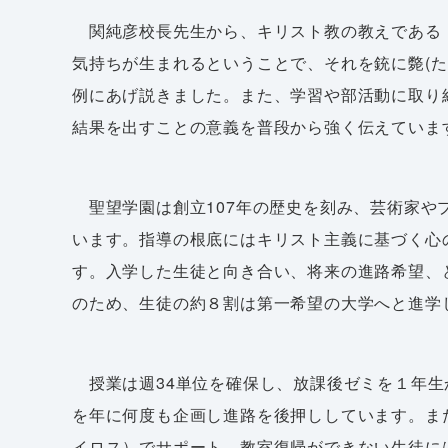
関純彦校長先生から、キリスト教の教えである
気持ちが生まれるということで、それを銃に斃(た
例にあげ説きました。また、学習や部活動に取り
結果を出すことの意義を普段から強く伝えていま
聖望学園は創立107年の歴史を刻み、芸術家や
います。指導の根底にはキリスト主義に基づく心
す。入学した生徒と向き合い、将来の進路希望、
のため、生徒の約８割は第一希望の大学へと進学
授業は週34単位を確保し、放課後ゼミを１年生
を年に何度も企画し進路を後押ししています。また
イロス）でサポート、教室復帰ができない生徒に