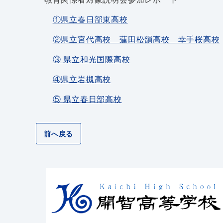
①県立春日部東高校
②県立宮代高校 蓮田松韻高校 幸手桜高校
③ 県立和光国際高校
④県立岩槻高校
⑤ 県立春日部高校
前へ戻る