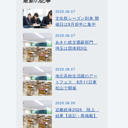
最新の記事
2026.08.07
文化祭シーズン到来 開
催日は9月前半に集中
2026.08.07
あきた総文囲碁部門
埼玉は団体戦3位
2026.08.07
地元高校生活躍のアー
トフェス 8月11日東
松山で開催
2026.08.06
近畿総体2026 陸上
結果【追記・再掲載】