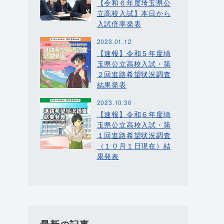
【令和６年度埼玉県公
立高校入試】本日から
入試倍率発表
2023.01.12
【速報】令和５年度埼
玉県公立高校入試・第
２回進路希望状況調査
結果発表
2023.10.30
【速報】令和６年度埼
玉県公立高校入試・第
１回進路希望状況調査
（１０月１日現在）結
果発表