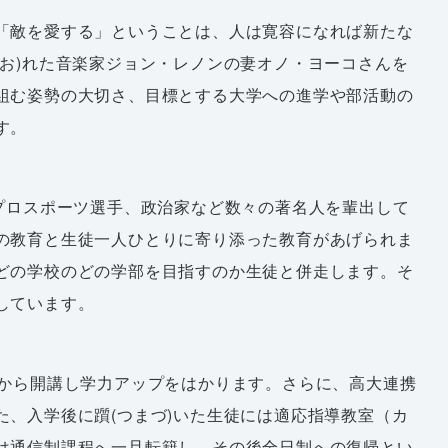
「敵を愛する」ということは、人は寛容になれば新たな
お)れた音楽家ジョン・レノンの妻オノ・ヨーコさんを
組む姿勢の大切さ、目標とする大学への進学や部活動の
す。
プロスポーツ選手、政治家など数々の著名人を輩出して
の教育と生徒一人ひとりに寄り添った教育があげられま
どの学校のどの学部を目指すのか生徒と併走します。そ
しています。
から開講し学力アップをはかります。さらに、高大連携
、入学後に躓(つまづ)いた生徒には適応指導教室（カ
は通信制課程へ一旦転籍し、その後全日制への復帰とい