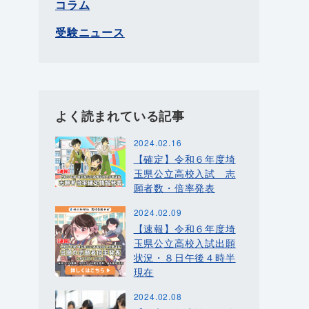
コラム
受験ニュース
よく読まれている記事
2024.02.16
【確定】令和６年度埼
玉県公立高校入試 志
願者数・倍率発表
2024.02.09
【速報】令和６年度埼
玉県公立高校入試出願
状況・８日午後４時半
現在
2024.02.08