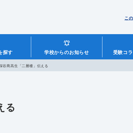
こ
を探す
学校からのお知らせ
受験コラ
深谷商高生「二層楼」伝える
える