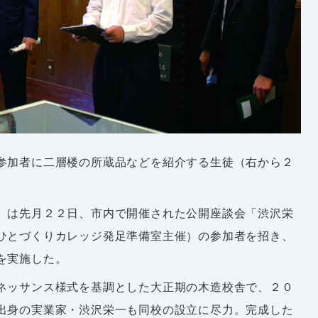
参加者に二層楼の所蔵品などを紹介する生徒（右から２
）は先月２２日、市内で開催された公開座談会「渋沢栄
ひとづくりカレッジ発足準備室主催）の参加者を招き、
を実施した。
ネッサンス様式を基調とした大正期の木造校舎で、２０
出身の実業家・渋沢栄一も同校の設立に尽力。完成した