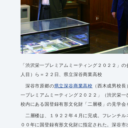
「渋沢栄一プレミアムミーティング２０２２」の
人目）ら＝２２日、県立深谷商業高校
深谷市原郷の
県立深谷商業高校
（西木成男校長
一プレミアムミーティング２０２２」（渋沢栄一
校内にある国登録有形文化財「二層楼」の見学会
二層楼は、１９２２年４月に完成。フレンチル
００年に国登録有形文化財に指定された。深谷市