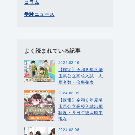
コラム
受験ニュース
よく読まれている記事
2024.02.16
【確定】令和６年度埼
玉県公立高校入試 志
願者数・倍率発表
2024.02.09
【速報】令和６年度埼
玉県公立高校入試出願
状況・８日午後４時半
現在
2024.02.08