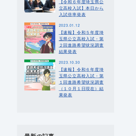
【令和６年度埼玉県公
立高校入試】本日から
入試倍率発表
2023.01.12
【速報】令和５年度埼
玉県公立高校入試・第
２回進路希望状況調査
結果発表
2023.10.30
【速報】令和６年度埼
玉県公立高校入試・第
１回進路希望状況調査
（１０月１日現在）結
果発表