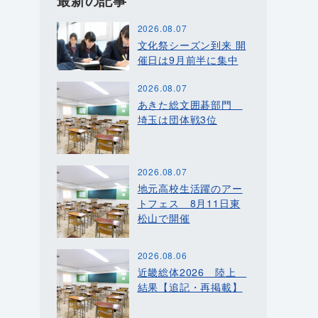
最新の記事
2026.08.07
文化祭シーズン到来 開
催日は9月前半に集中
2026.08.07
あきた総文囲碁部門
埼玉は団体戦3位
2026.08.07
地元高校生活躍のアー
トフェス 8月11日東
松山で開催
2026.08.06
近畿総体2026 陸上
結果【追記・再掲載】