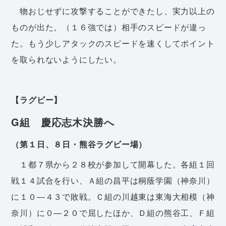
物おじせずに攻撃することができたし、実力以上の
ものが出た。（１６強では）相手のスピードが違っ
た。もう少しアタックのスピードを速くしてポイント
を取られないようにしたい。
【ラグビー】
G組 慶応志木決勝へ
（第１日、８日・熊谷ラグビー場）
１都７県から２８校が参加して開幕した。各組１回
戦１４試合を行い、Ａ組の昌平は桐蔭学園（神奈川）
に１０―４３で敗戦。Ｃ組の川越東は東海大相模（神
奈川）に０―２０で屈したほか、Ｄ組の熊谷工、Ｆ組