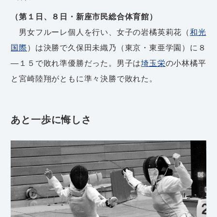
（第１日、８日・新座市民総合体育館）
男女フルーレ個人を行い、女子の岩橘英莉花（
和光
国際
）は決勝で久保田未織乃（東京・東亜学園）に８
―１５で敗れ準優勝だった。男子は
埼玉栄
の小林橘平
と宮崎陸翔がともに準々決勝で敗れた。
あと一歩に悔しさ