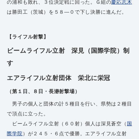
の浦和も敗れ、３位決定戦に回った。Ｇ組の
慶応志木
は勝田工（茨城）を５８―０で下し決勝に進んだ。
【ライフル射撃】
ビームライフル立射 深見（国際学院）制
す
エアライフル立射団体 栄北に栄冠
（第１日、８日・長瀞射撃場）
男子の個人と団体の計５種目を行い、県勢は２種目
で頂点に立った。
ビームライフル立射（６０射）個人は深見蒼空（
国
際学院
）が２４５・６点で優勝。エアライフル立射