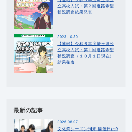
立高校入試・第２回進路希望
状況調査結果発表
2023.10.30
【速報】令和６年度埼玉県公
立高校入試・第１回進路希望
状況調査（１０月１日現在）
結果発表
最新の記事
2026.08.07
文化祭シーズン到来 開催日は9