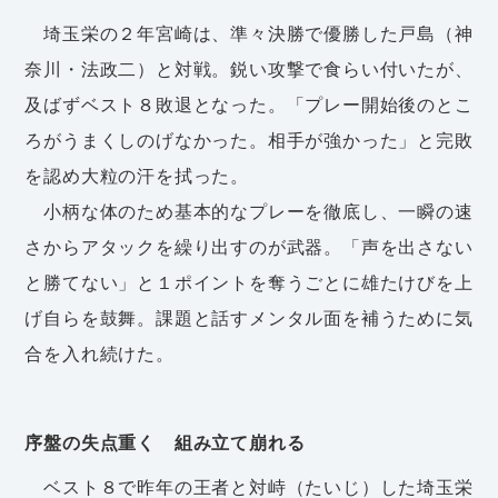
埼玉栄の２年宮崎は、準々決勝で優勝した戸島（神
奈川・法政二）と対戦。鋭い攻撃で食らい付いたが、
及ばずベスト８敗退となった。「プレー開始後のとこ
ろがうまくしのげなかった。相手が強かった」と完敗
を認め大粒の汗を拭った。
小柄な体のため基本的なプレーを徹底し、一瞬の速
さからアタックを繰り出すのが武器。「声を出さない
と勝てない」と１ポイントを奪うごとに雄たけびを上
げ自らを鼓舞。課題と話すメンタル面を補うために気
合を入れ続けた。
序盤の失点重く 組み立て崩れる
ベスト８で昨年の王者と対峙（たいじ）した埼玉栄