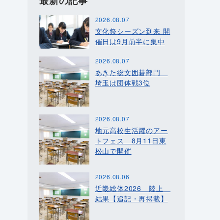
最新の記事
2026.08.07
文化祭シーズン到来 開
催日は9月前半に集中
2026.08.07
あきた総文囲碁部門
埼玉は団体戦3位
2026.08.07
地元高校生活躍のアー
トフェス 8月11日東
松山で開催
2026.08.06
近畿総体2026 陸上
結果【追記・再掲載】