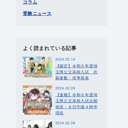
コラム
受験ニュース
よく読まれている記事
2024.02.16
【確定】令和６年度埼
玉県公立高校入試 志
願者数・倍率発表
2024.02.09
【速報】令和６年度埼
玉県公立高校入試出願
状況・８日午後４時半
現在
2024.02.08