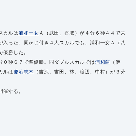
スカルは
浦和一女
Ａ（武田、香取）が４分６秒４４で栄
が入った。同かじ付き４人スカルでも、浦和一女Ａ（八
で優勝した。
分０秒６７で準優勝。同ダブルスカルでは
浦和商
（伊
カルは
慶応志木
（吉沢、吉田、林、渡辺、中村）が３分
開催する。