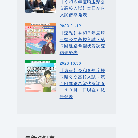
【令和６年度埼玉県公
立高校入試】本日から
入試倍率発表
2023.01.12
【速報】令和５年度埼
玉県公立高校入試・第
２回進路希望状況調査
結果発表
2023.10.30
【速報】令和６年度埼
玉県公立高校入試・第
１回進路希望状況調査
（１０月１日現在）結
果発表