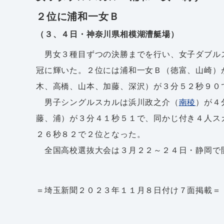
２位に浦和一女Ｂ
（３、４日・神奈川県相模湖漕艇場）
男女３種目ずつの決勝までを行い、女子ダブル
冠に輝いた。２位には浦和一女Ｂ（徳富、山崎）
木、高橋、山本、加藤、深沢）が３分５２秒９０
男子シングルスカルは浜川政之介（
南稜
）が４
藤、浦）が３分４１秒５１で、同かじ付き４人ス
２６秒８２で２位となった。
全国高校選抜大会は３月２２～２４日・静岡で
＝埼玉新聞２０２３年１１月８日付け７面掲載＝