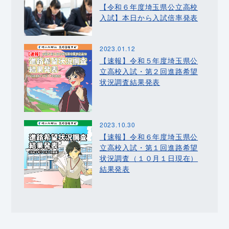
【令和６年度埼玉県公立高校
入試】本日から入試倍率発表
2023.01.12
【速報】令和５年度埼玉県公
立高校入試・第２回進路希望
状況調査結果発表
2023.10.30
【速報】令和６年度埼玉県公
立高校入試・第１回進路希望
状況調査（１０月１日現在）
結果発表