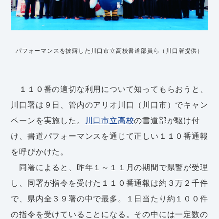
パフォーマンスを披露した川口市立高校書道部員ら（川口署提供）
１１０番の適切な利用について知ってもらおうと、
川口署は９日、管内のアリオ川口（川口市）でキャン
ペーンを実施した。
川口市立高校
の書道部が駆け付
け、書道パフォーマンスを通じて正しい１１０番通報
を呼びかけた。
同署によると、昨年１～１１月の期間で県警が受理
し、同署が指令を受けた１１０番通報は約３万２千件
で、県内全３９署の中で最多。１日当たり約１００件
の指令を受けていることになる。その中には一定数の