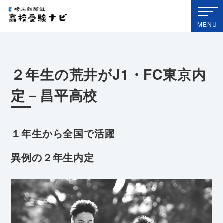
埼玉新聞社 高校受験ナビ
MENU
２年生の荒井がJ1・FC東京内
定－昌平高校
１年生から全国で活躍
異例の２年生内定