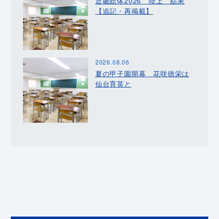
近畿総体2026 陸上 結果
【追記・再掲載】
2026.08.06
夏の甲子園開幕 花咲徳栄は
仙台育英と