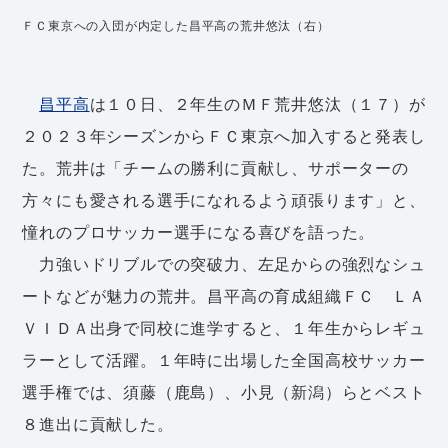
ＦＣ東京への入団が内定した昌平高の荒井悠汰（右）
昌平高
は１０日、２年生のＭＦ荒井悠汰（１７）が
２０２３年シーズンからＦＣ東京へ加入すると発表し
た。荒井は「チームの勝利に貢献し、サポーターの
方々にも愛される選手になれるよう頑張ります」と、
憧れのプロサッカー選手になる喜びを語った。
力強いドリブルでの突破力、左足からの強烈なシュ
ートなどが魅力の荒井。昌平高の育成組織ＦＣ ＬＡ
ＶＩＤＡ出身で同校に進学すると、１年生からレギュ
ラーとして活躍。１年時に出場した全国高校サッカー
選手権では、須藤（鹿島）、小見（新潟）らとベスト
８進出に貢献した。