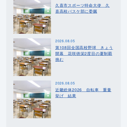
久喜市スポーツ特命大使 久
喜高校バスケ部に委嘱
2026.08.05
第108回全国高校野球 きょう
開幕 花咲徳栄2度目の夏制覇
挑む
2026.08.05
近畿総体2026 自転車 重量
挙げ 結果