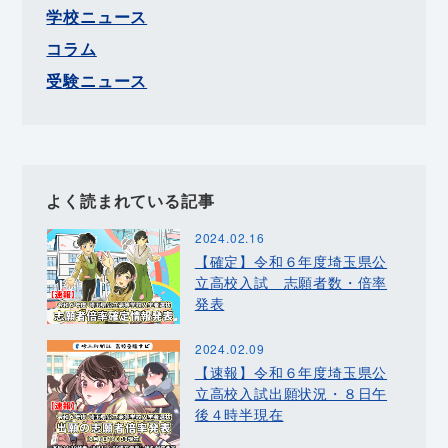
学校ニュース
コラム
受験ニュース
よく読まれている記事
2024.02.16
【確定】令和６年度埼玉県公
立高校入試 志願者数・倍率
発表
2024.02.09
【速報】令和６年度埼玉県公
立高校入試出願状況・８日午
後４時半現在