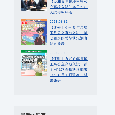
【令和６年度埼玉県公
立高校入試】本日から
入試倍率発表
2023.01.12
【速報】令和５年度埼
玉県公立高校入試・第
２回進路希望状況調査
結果発表
2023.10.30
【速報】令和６年度埼
玉県公立高校入試・第
１回進路希望状況調査
（１０月１日現在）結
果発表