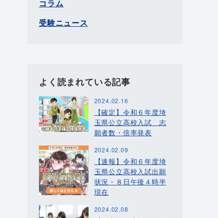
コラム
受験ニュース
よく読まれている記事
2024.02.16
【確定】令和６年度埼
玉県公立高校入試 志
願者数・倍率発表
2024.02.09
【速報】令和６年度埼
玉県公立高校入試出願
状況・８日午後４時半
現在
2024.02.08