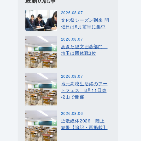
最新の記事
2026.08.07
文化祭シーズン到来 開
催日は9月前半に集中
2026.08.07
あきた総文囲碁部門
埼玉は団体戦3位
2026.08.07
地元高校生活躍のアー
トフェス 8月11日東
松山で開催
2026.08.06
近畿総体2026 陸上
結果【追記・再掲載】