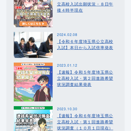
立高校入試出願状況・８日午
後４時半現在
2024.02.08
【令和６年度埼玉県公立高校
入試】本日から入試倍率発表
2023.01.12
【速報】令和５年度埼玉県公
立高校入試・第２回進路希望
状況調査結果発表
2023.10.30
【速報】令和６年度埼玉県公
立高校入試・第１回進路希望
状況調査（１０月１日現在）