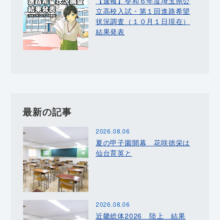
【速報】令和６年度埼玉県公
立高校入試・第１回進路希望
状況調査（１０月１日現在）
結果発表
最新の記事
2026.08.06
夏の甲子園開幕 花咲徳栄は
仙台育英と
2026.08.06
近畿総体2026 陸上 結果