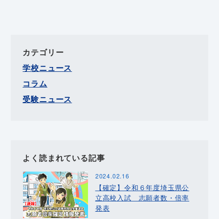
カテゴリー
学校ニュース
コラム
受験ニュース
よく読まれている記事
2024.02.16
【確定】令和６年度埼玉県公
立高校入試 志願者数・倍率
発表