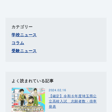
カテゴリー
学校ニュース
コラム
受験ニュース
よく読まれている記事
2024.02.16
【確定】令和６年度埼玉県公
立高校入試 志願者数・倍率
発表