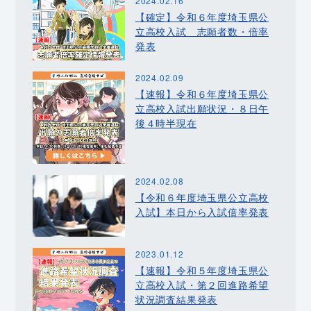
2024.02.16
【確定】令和６年度埼玉県公
立高校入試 志願者数・倍率
発表
2024.02.09
【速報】令和６年度埼玉県公
立高校入試出願状況・８日午
後４時半現在
2024.02.08
【令和６年度埼玉県公立高校
入試】本日から入試倍率発表
2023.01.12
【速報】令和５年度埼玉県公
立高校入試・第２回進路希望
状況調査結果発表