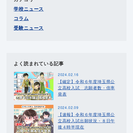
学校ニュース
コラム
受験ニュース
よく読まれている記事
2024.02.16
【確定】令和６年度埼玉県公
立高校入試 志願者数・倍率
発表
2024.02.09
【速報】令和６年度埼玉県公
立高校入試出願状況・８日午
後４時半現在