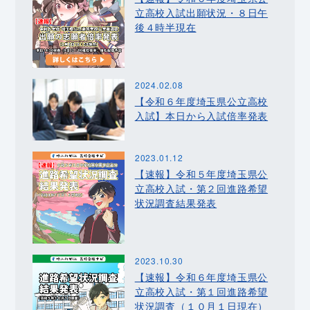
立高校入試出願状況・８日午
後４時半現在
2024.02.08
【令和６年度埼玉県公立高校
入試】本日から入試倍率発表
2023.01.12
【速報】令和５年度埼玉県公
立高校入試・第２回進路希望
状況調査結果発表
2023.10.30
【速報】令和６年度埼玉県公
立高校入試・第１回進路希望
状況調査（１０月１日現在）