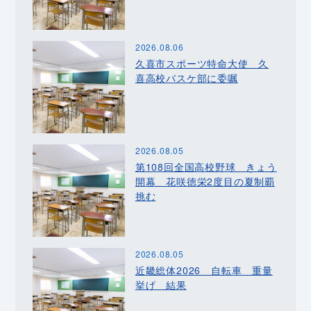
2026.08.06
久喜市スポーツ特命大使 久
喜高校バスケ部に委嘱
2026.08.05
第108回全国高校野球 きょう
開幕 花咲徳栄2度目の夏制覇
挑む
2026.08.05
近畿総体2026 自転車 重量
挙げ 結果