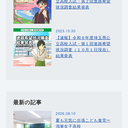
立高校入試・第２回進路希望
状況調査結果発表
2023.10.30
【速報】令和６年度埼玉県公
立高校入試・第１回進路希望
状況調査（１０月１日現在）
結果発表
最新の記事
2026.08.10
夏も元気に出張こども食堂ー
鴻巣女子高校