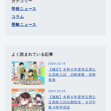
カテゴリー
学校ニュース
コラム
受験ニュース
よく読まれている記事
2024.02.16
【確定】令和６年度埼玉県公
立高校入試 志願者数・倍率
発表
2024.02.09
【速報】令和６年度埼玉県公
立高校入試出願状況・８日午
後４時半現在