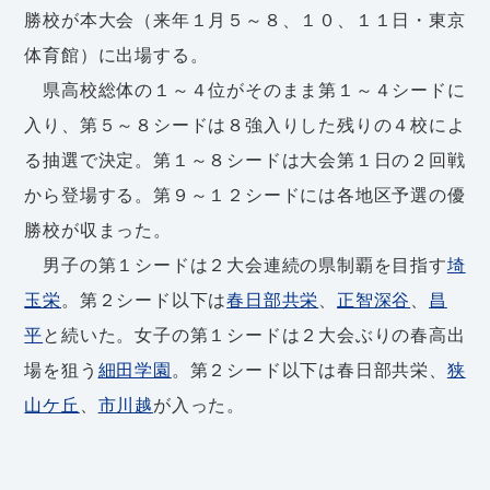
勝校が本大会（来年１月５～８、１０、１１日・東京
体育館）に出場する。
県高校総体の１～４位がそのまま第１～４シードに
入り、第５～８シードは８強入りした残りの４校によ
る抽選で決定。第１～８シードは大会第１日の２回戦
から登場する。第９～１２シードには各地区予選の優
勝校が収まった。
男子の第１シードは２大会連続の県制覇を目指す
埼
玉栄
。第２シード以下は
春日部共栄
、
正智深谷
、
昌
平
と続いた。女子の第１シードは２大会ぶりの春高出
場を狙う
細田学園
。第２シード以下は春日部共栄、
狭
山ケ丘
、
市川越
が入った。