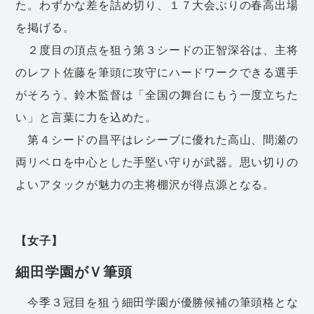
た。わずかな差を詰め切り、１７大会ぶりの春高出場
を掲げる。
２度目の頂点を狙う第３シードの正智深谷は、主将
のレフト佐藤を筆頭に攻守にハードワークできる選手
がそろう。鈴木監督は「全国の舞台にもう一度立ちた
い」と言葉に力を込めた。
第４シードの昌平はレシーブに優れた高山、間瀬の
両リベロを中心とした手堅い守りが武器。思い切りの
よいアタックが魅力の主将棚沢が得点源となる。
【女子】
細田学園がＶ筆頭
今季３冠目を狙う細田学園が優勝候補の筆頭格とな