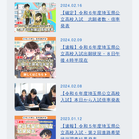
2024.02.16
【確定】令和６年度埼玉県公
立高校入試 志願者数・倍率
発表
2024.02.09
【速報】令和６年度埼玉県公
立高校入試出願状況・８日午
後４時半現在
2024.02.08
【令和６年度埼玉県公立高校
入試】本日から入試倍率発表
2023.01.12
【速報】令和５年度埼玉県公
立高校入試・第２回進路希望
状況調査結果発表