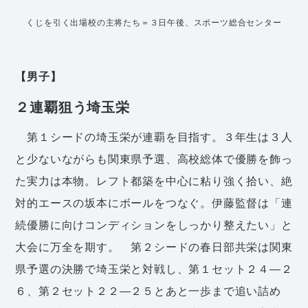
くじを引く出場校の主将たち＝３日午後、スポーツ総合センター
【男子】
２連覇狙う埼玉栄
第１シードの埼玉栄が連覇を目指す。３年生は３人
と少ないながらも関東県予選、高校総体で優勝を飾っ
た実力は本物。レフト都築を中心に粘り強く拾い、絶
対的エースの坂本にボールをつなぐ。伊藤監督は「連
続優勝に向けコンディションをしっかり整えたい」と
大会に万全を期す。 第２シードの春日部共栄は関東
県予選の決勝で埼玉栄と対戦し、第１セット２４―２
６、第２セット２２―２５とあと一歩まで追い詰め