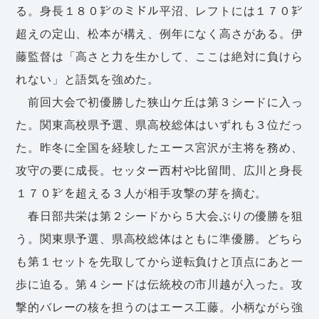
る。身長１８０㌢のミドル平沼、レフトには１７０㌢
超えの定山、松本が構え、例年になく高さがある。伊
藤監督は「高さと力を生かして、ここは絶対に負けら
れない」と語気を強めた。
前回大会で初優勝した狭山ケ丘は第３シードに入っ
た。関東高校県予選、県高校総体はいずれも３位だっ
た。昨冬に全国を経験したエース宮沢が主将を務め、
攻守の要に成長。セッター西村や比留間、広川と身長
１７０㌢を超える３人が相手攻撃の芽を摘む。
春日部共栄は第２シードから５大会ぶりの優勝を狙
う。関東県予選、県高校総体はともに準優勝。どちら
も第１セットを先取してから逆転負けと頂点にあと一
歩に迫る。第４シードは伝統校の市川越が入った。攻
撃的バレーの核を担うのはエース工藤。小柄ながら強