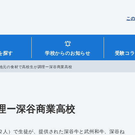
こ
を探す
学校からのお知らせ
受験コラ
地元の食材で高校生が調理ー深谷商業高校
理ー深谷商業高校
２人）で生徒が、提供された深谷牛と武州和牛、深谷ね