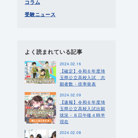
コラム
受験ニュース
よく読まれている記事
2024.02.16
【確定】令和６年度埼
玉県公立高校入試 志
願者数・倍率発表
2024.02.09
【速報】令和６年度埼
玉県公立高校入試出願
状況・８日午後４時半
現在
2024.02.08