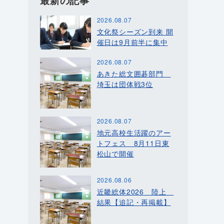
最新の記事
2026.08.07
文化祭シーズン到来 開
催日は9月前半に集中
2026.08.07
あきた総文囲碁部門
埼玉は団体戦3位
2026.08.07
地元高校生活躍のアー
トフェス 8月11日東
松山で開催
2026.08.06
近畿総体2026 陸上
結果【追記・再掲載】