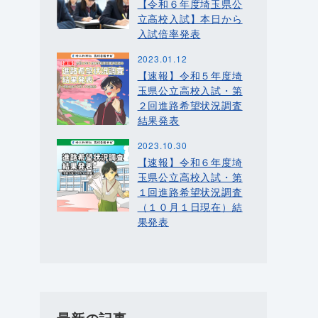
【令和６年度埼玉県公
立高校入試】本日から
入試倍率発表
2023.01.12
【速報】令和５年度埼
玉県公立高校入試・第
２回進路希望状況調査
結果発表
2023.10.30
【速報】令和６年度埼
玉県公立高校入試・第
１回進路希望状況調査
（１０月１日現在）結
果発表