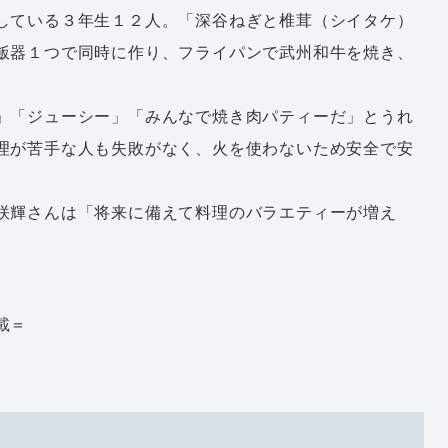
している３年生１２人。「深谷ねぎと椎茸（シイタケ）
飯器１つで同時に作り、フライパンで武州和牛を焼き、
」「ジューシー」「みんなで焼き肉パティーだ」とうれ
理が苦手な人も失敗がなく、火を使わないため安全で安
咲輝さんは「将来に備えて料理のバラエティーが増え
載＝