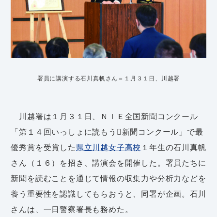
署員に講演する石川真帆さん＝１月３１日、川越署
川越署は１月３１日、ＮＩＥ全国新聞コンクール
「第１４回いっしょに読もう新聞コンクール」で最
優秀賞を受賞した
県立川越女子高校
１年生の石川真帆
さん（１６）を招き、講演会を開催した。署員たちに
新聞を読むことを通じて情報の収集力や分析力などを
養う重要性を認識してもらおうと、同署が企画。石川
さんは、一日警察署長も務めた。