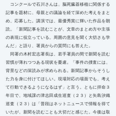
コンクールで石川さんは、脳死臓器移植に関係する
記事を題材に、母親との議論を経て深めた考えをまと
め、応募した。講演では、最優秀賞に輝いた作品を朗
読。「新聞記事を読むことが、文章のまとめ方や主張
の表現に役立っている。周囲の意見を聞く大切さも学
んだ」と語り、署員からの質問にも答えた。
同署の木村宏志署長は、若手署員の間で新聞を読む
習慣が薄れつつある現状を憂慮。「事件の捜査には、
背景などの深読みが求められる。新聞記事からそうし
た力を身に付けてほしい。現場対応の場面でも、考え
て行動できるようになるはず」と言う。ともに拝命３
年目で、地域課の津志田成生巡査（２３）と矢島汐織
巡査（２３）は「普段はネットニュースで情報を得て
いたが、新聞を読むことも大切だと感じた。今後は取