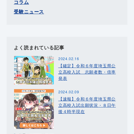
コラム
受験ニュース
よく読まれている記事
2024.02.16
【確定】令和６年度埼玉県公
立高校入試 志願者数・倍率
発表
2024.02.09
【速報】令和６年度埼玉県公
立高校入試出願状況・８日午
後４時半現在