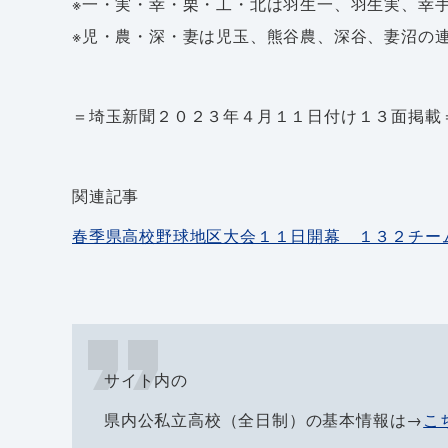
※一・実・幸・栗・工・北は羽生一、羽生実、幸
※児・農・深・妻は児玉、熊谷農、深谷、妻沼の
＝埼玉新聞２０２３年４月１１日付け１３面掲載
関連記事
春季県高校野球地区大会１１日開幕 １３２チー
サイト内の
県内公私立高校（全日制）の基本情報は→
こ