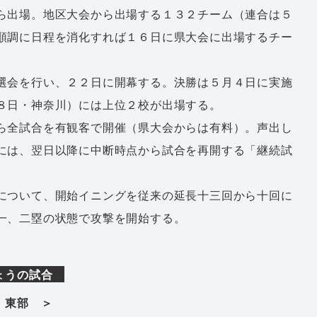
ら出場。地区大会から出場する１３２チーム（連合は５
順調に日程を消化すれば１６日に県大会に出場するチー
選会を行い、２２日に開幕する。決勝は５月４日に実施
８日・神奈川）には上位２校が出場する。
ら全試合を有観客で開催（県大会からは有料）。声出し
には、翌日以降に中断時点から試合を再開する「継続試
について、開始イニングを従来の延長十三回から十回に
一、二塁の状態で攻撃を開始する。
ょうの試合
 東部 ＞