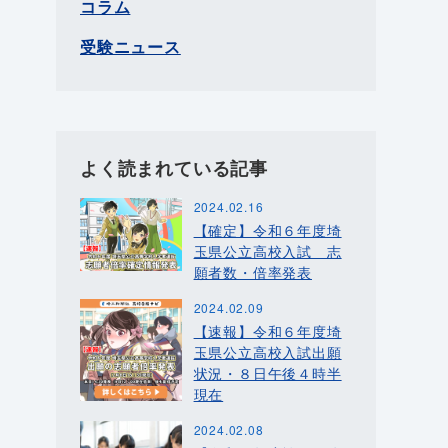
コラム
受験ニュース
よく読まれている記事
2024.02.16
【確定】令和６年度埼
玉県公立高校入試 志
願者数・倍率発表
2024.02.09
【速報】令和６年度埼
玉県公立高校入試出願
状況・８日午後４時半
現在
2024.02.08