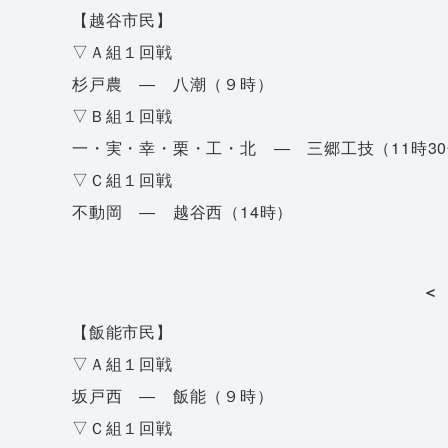
【越谷市民】
▽Ａ組１回戦
杉戸農 ― 八潮（９時）
▽Ｂ組１回戦
一・実・幸・栗・工・北 ― 三郷工技（11時3
▽Ｃ組１回戦
不動岡 ― 越谷西（14時）
＜
【飯能市民】
▽Ａ組１回戦
坂戸西 ― 飯能（９時）
▽Ｃ組１回戦