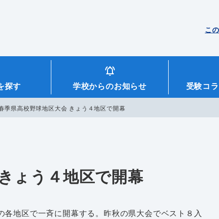
こ
を探す
学校からのお知らせ
受験コラ
春季県高校野球地区大会 きょう４地区で開幕
 きょう４地区で開幕
の各地区で一斉に開幕する。昨秋の県大会でベスト８入