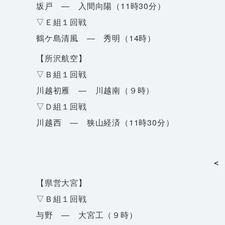
坂戸 ― 入間向陽（11時30分）
▽Ｅ組１回戦
鶴ケ島清風 ― 秀明（14時）
【所沢航空】
▽Ｂ組１回戦
川越初雁 ― 川越南（９時）
▽Ｄ組１回戦
川越西 ― 狭山経済（11時30分）
＜
【県営大宮】
▽Ｂ組１回戦
与野 ― 大宮工（９時）