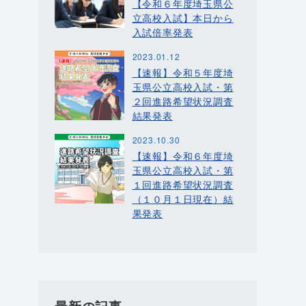
【令和６年度埼玉県公
立高校入試】本日から
入試倍率発表
2023.01.12
【速報】令和５年度埼
玉県公立高校入試・第
２回進路希望状況調査
結果発表
2023.10.30
【速報】令和６年度埼
玉県公立高校入試・第
１回進路希望状況調査
（１０月１日現在）結
果発表