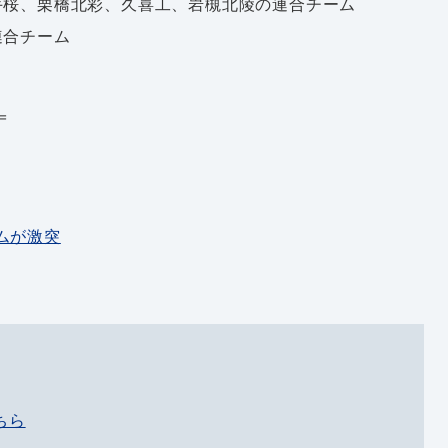
手桜、栗橋北彩、久喜工、岩槻北陵の連合チーム
連合チーム
＝
ムが激突
ちら