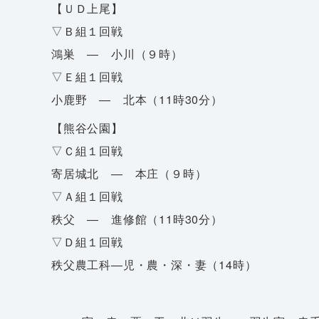
【ＵＤ上尾】
▽Ｂ組１回戦
鴻巣 ― 小川（９時）
▽Ｅ組１回戦
小鹿野 ― 北本（11時30分）
【熊谷公園】
▽Ｃ組１回戦
寄居城北 ― 本庄（９時）
▽Ａ組１回戦
秩父 ― 進修館（11時30分）
▽Ｄ組１回戦
秩父農工科―児・農・深・妻（14時）