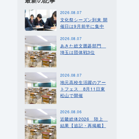
最新の記事
2026.08.07
文化祭シーズン到来 開
催日は9月前半に集中
2026.08.07
あきた総文囲碁部門
埼玉は団体戦3位
2026.08.07
地元高校生活躍のアー
トフェス 8月11日東
松山で開催
2026.08.06
近畿総体2026 陸上
結果【追記・再掲載】