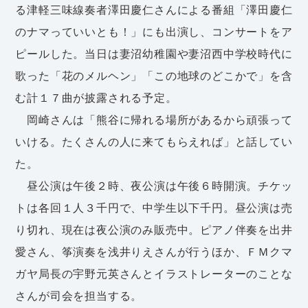
る津軽三味線奏者澤田慶仁さんによる番組「澤田慶仁
のナマっていいとも！」にも出演し、コンサートをア
ピールした。当日は妻沼幼稚園や妻沼西中学校時代に
歌った「花のメルヘン」「この地球のどこかで」を含
む計１７曲が披露される予定。
岡崎さんは「熊谷に帰れる場所があるから頑張って
いける。たくさんの人に来てもらえれば」と話してい
た。
昼公演は午後２時、夜公演は午後６時開演。チケッ
トは各回１人３千円で、中学生以下千円。昼公演は売
り切れ、現在は夜公演のみ販売中。ピアノ伴奏を出井
愛さん、筝演奏を浅井りえさんが行うほか、ＦＭクマ
ガヤ局長の宇野元英さんとイラストレーターのことな
さんが司会を担当する。