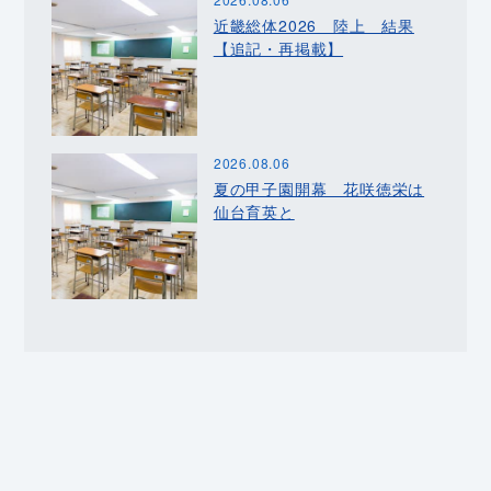
近畿総体2026 陸上 結果
【追記・再掲載】
2026.08.06
夏の甲子園開幕 花咲徳栄は
仙台育英と