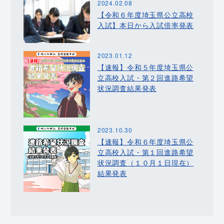
2024.02.08
【令和６年度埼玉県公立高校
入試】本日から入試倍率発表
2023.01.12
【速報】令和５年度埼玉県公
立高校入試・第２回進路希望
状況調査結果発表
2023.10.30
【速報】令和６年度埼玉県公
立高校入試・第１回進路希望
状況調査（１０月１日現在）
結果発表