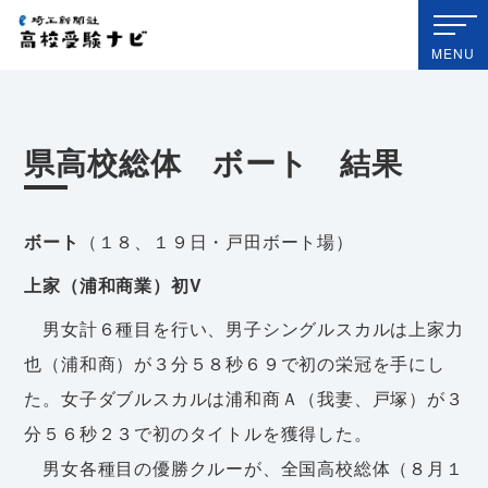
埼玉新聞社 高校受験ナビ
MENU
県高校総体 ボート 結果
ボート
（１８、１９日・戸田ボート場）
上家（浦和商業）初V
男女計６種目を行い、男子シングルスカルは上家力
也（浦和商）が３分５８秒６９で初の栄冠を手にし
た。女子ダブルスカルは浦和商Ａ（我妻、戸塚）が３
分５６秒２３で初のタイトルを獲得した。
男女各種目の優勝クルーが、全国高校総体（８月１