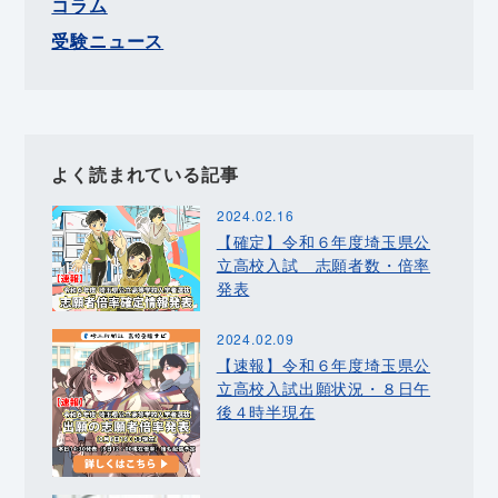
コラム
受験ニュース
よく読まれている記事
2024.02.16
【確定】令和６年度埼玉県公
立高校入試 志願者数・倍率
発表
2024.02.09
【速報】令和６年度埼玉県公
立高校入試出願状況・８日午
後４時半現在