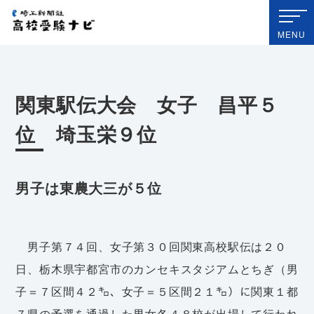
埼玉新聞社 高校受験ナビ
MENU
関東駅伝大会 女子 昌平５
位 埼玉栄９位
男子は東農大三が５位
男子第７４回、女子第３０回関東高校駅伝は２０
日、栃木県宇都宮市のカンセキスタジアムとちぎ（男
子＝７区間４２㌔、女子＝５区間２１㌔）に関東１都
７県の予選を通過した男女各４８校が出場して行われ