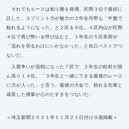
それでもエースは粘り腰を発揮。区間３位で後続に
託した。スプリント力が魅力の２年生丹野も「中盤で
粘れるようになった」と２区を６位。４区内山が区間
４位で再び勢いを呼び込むと、１年生の５区長部が
「流れを切るわけにいかなかった」と自己ベストでつ
ないだ。
入賞争いが混戦になった７区で、２年生の松村が踏
ん張り１４位。「３年生と一緒にできる最後のレース
に力が入った」と言う。最後の大会で、頼れる先輩と
成長した後輩が心のたすきをつないだ。
＝埼玉新聞２０２１年１１月２１日付け９面掲載＝