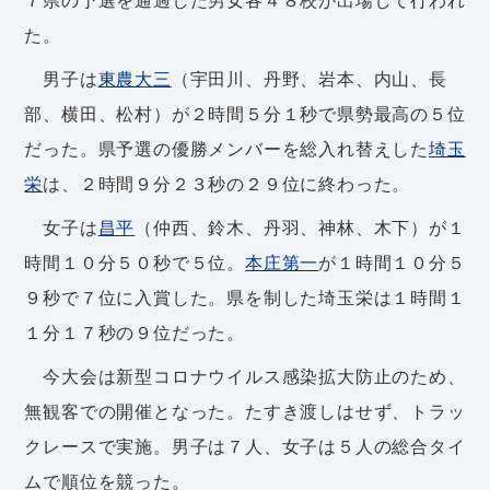
た。
男子は
東農大三
（宇田川、丹野、岩本、内山、長
部、横田、松村）が２時間５分１秒で県勢最高の５位
だった。県予選の優勝メンバーを総入れ替えした
埼玉
栄
は、２時間９分２３秒の２９位に終わった。
女子は
昌平
（仲西、鈴木、丹羽、神林、木下）が１
時間１０分５０秒で５位。
本庄第一
が１時間１０分５
９秒で７位に入賞した。県を制した埼玉栄は１時間１
１分１７秒の９位だった。
今大会は新型コロナウイルス感染拡大防止のため、
無観客での開催となった。たすき渡しはせず、トラッ
クレースで実施。男子は７人、女子は５人の総合タイ
ムで順位を競った。