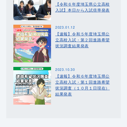
【令和６年度埼玉県公立高校
入試】本日から入試倍率発表
2023.01.12
【速報】令和５年度埼玉県公
立高校入試・第２回進路希望
状況調査結果発表
2023.10.30
【速報】令和６年度埼玉県公
立高校入試・第１回進路希望
状況調査（１０月１日現在）
結果発表