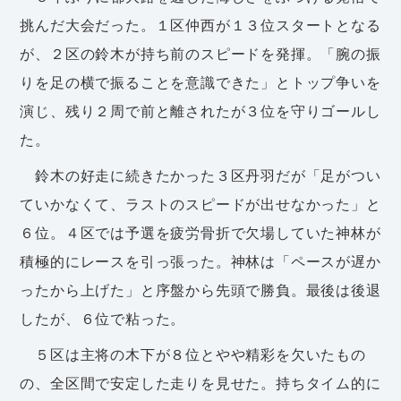
挑んだ大会だった。１区仲西が１３位スタートとなる
が、２区の鈴木が持ち前のスピードを発揮。「腕の振
りを足の横で振ることを意識できた」とトップ争いを
演じ、残り２周で前と離されたが３位を守りゴールし
た。
鈴木の好走に続きたかった３区丹羽だが「足がつい
ていかなくて、ラストのスピードが出せなかった」と
６位。４区では予選を疲労骨折で欠場していた神林が
積極的にレースを引っ張った。神林は「ペースが遅か
ったから上げた」と序盤から先頭で勝負。最後は後退
したが、６位で粘った。
５区は主将の木下が８位とやや精彩を欠いたもの
の、全区間で安定した走りを見せた。持ちタイム的に