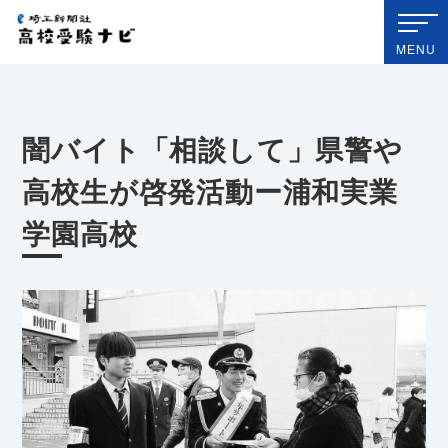
埼玉新聞社 高校受験ナビ
MENU
闇バイト「相談して」県警や
高校生が啓発活動ー浦和実業
学園高校