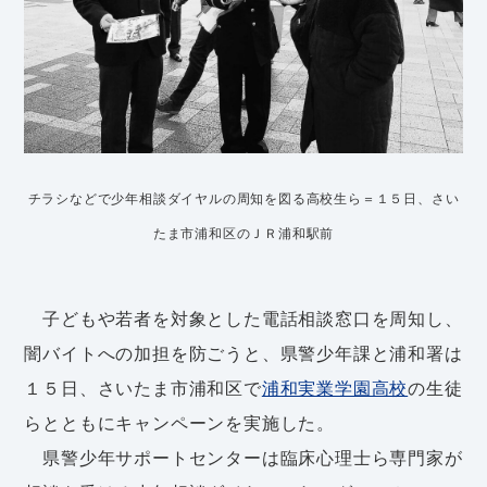
チラシなどで少年相談ダイヤルの周知を図る高校生ら＝１５日、さい
たま市浦和区のＪＲ浦和駅前
子どもや若者を対象とした電話相談窓口を周知し、
闇バイトへの加担を防ごうと、県警少年課と浦和署は
１５日、さいたま市浦和区で
浦和実業学園高校
の生徒
らとともにキャンペーンを実施した。
県警少年サポートセンターは臨床心理士ら専門家が