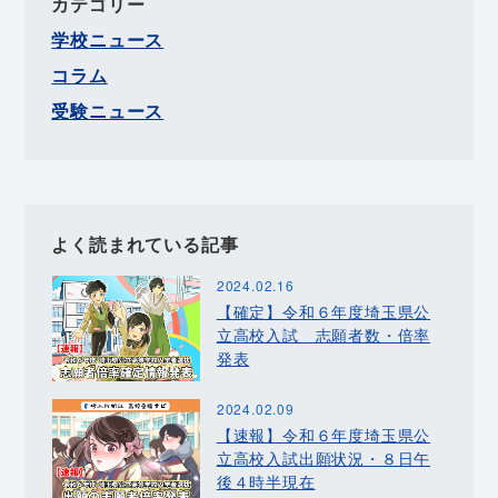
カテゴリー
学校ニュース
コラム
受験ニュース
よく読まれている記事
2024.02.16
【確定】令和６年度埼玉県公
立高校入試 志願者数・倍率
発表
2024.02.09
【速報】令和６年度埼玉県公
立高校入試出願状況・８日午
後４時半現在