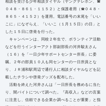
相談を受ける少年相談ダイヤル（ヤングテレホン、☎
０４８・８６１・１１５２）と保護者用（☎０４８・
８６５・４１５２）を運用。電話番号の末尾を「いい
こに」になぞらえ、「いいこ（１月１５日）の日」と
した１５日に啓発を行った。
キャンペーンは、同校２年生で、ボランティア活動
などを行うインターアクト部副部長の河井駿太さん
（１６）を「一日少年サポートセンター所長」に委
嘱。２年の部員１０人も同センターの一日所員とな
り、ＪＲ浦和駅周辺で通行人に相談ダイヤルなどを記
載したチラシや啓発グッズを配布した。
活動を終えた河井さんは「一日所長を務めるに当た
り、闇バイトについて調べた。『高収入』などの言葉
に注意し、信頼できる企業か調べることが重要」と指