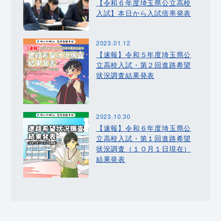
【令和６年度埼玉県公立高校
入試】本日から入試倍率発表
2023.01.12
【速報】令和５年度埼玉県公
立高校入試・第２回進路希望
状況調査結果発表
2023.10.30
【速報】令和６年度埼玉県公
立高校入試・第１回進路希望
状況調査（１０月１日現在）
結果発表