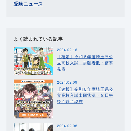
受験ニュース
よく読まれている記事
2024.02.16
【確定】令和６年度埼玉県公
立高校入試 志願者数・倍率
発表
2024.02.09
【速報】令和６年度埼玉県公
立高校入試出願状況・８日午
後４時半現在
2024.02.08