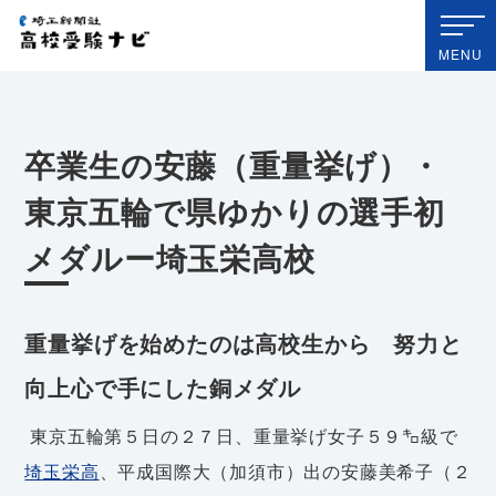
埼玉新聞社 高校受験ナビ
MENU
卒業生の安藤（重量挙げ）・
東京五輪で県ゆかりの選手初
メダルー埼玉栄高校
重量挙げを始めたのは高校生から 努力と
向上心で手にした銅メダル
東京五輪第５日の２７日、重量挙げ女子５９㌔級で
埼玉栄高
、平成国際大（加須市）出の安藤美希子（２