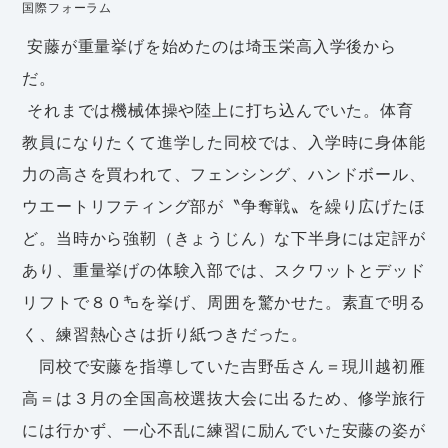
国際フォーラム
安藤が重量挙げを始めたのは埼玉栄高入学後から
だ。
それまでは機械体操や陸上に打ち込んでいた。体育
教員になりたくて進学した同校では、入学時に身体能
力の高さを買われて、フェンシング、ハンドボール、
ウエートリフティング部が〝争奪戦〟を繰り広げたほ
ど。当時から強靭（きょうじん）な下半身には定評が
あり、重量挙げの体験入部では、スクワットとデッド
リフトで８０㌔を挙げ、周囲を驚かせた。素直で明る
く、練習熱心さは折り紙つきだった。
同校で安藤を指導していた吉野岳さん＝現川越初雁
高＝は３月の全国高校選抜大会に出るため、修学旅行
には行かず、一心不乱に練習に励んでいた安藤の姿が