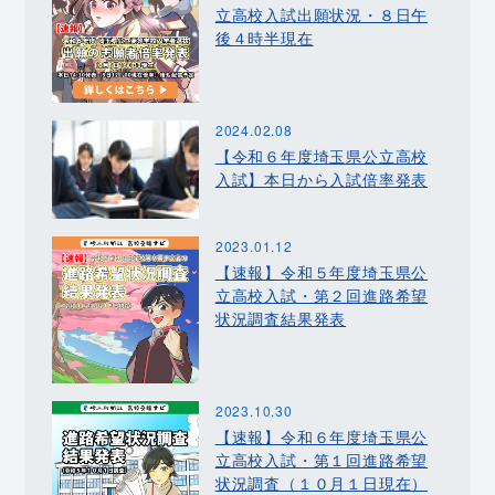
立高校入試出願状況・８日午
後４時半現在
2024.02.08
【令和６年度埼玉県公立高校
入試】本日から入試倍率発表
2023.01.12
【速報】令和５年度埼玉県公
立高校入試・第２回進路希望
状況調査結果発表
2023.10.30
【速報】令和６年度埼玉県公
立高校入試・第１回進路希望
状況調査（１０月１日現在）