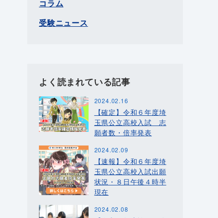
コラム
受験ニュース
よく読まれている記事
2024.02.16
【確定】令和６年度埼
玉県公立高校入試 志
願者数・倍率発表
2024.02.09
【速報】令和６年度埼
玉県公立高校入試出願
状況・８日午後４時半
現在
2024.02.08