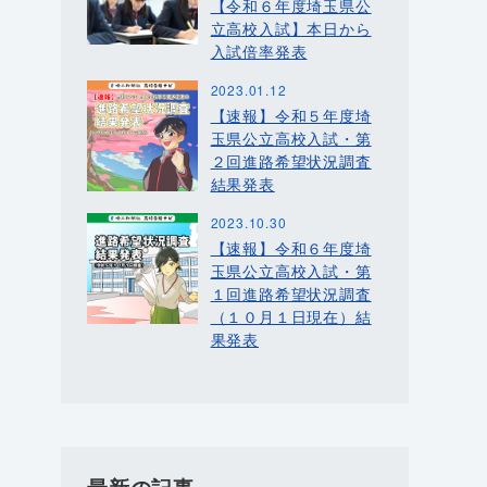
【令和６年度埼玉県公
立高校入試】本日から
入試倍率発表
2023.01.12
【速報】令和５年度埼
玉県公立高校入試・第
２回進路希望状況調査
結果発表
2023.10.30
【速報】令和６年度埼
玉県公立高校入試・第
１回進路希望状況調査
（１０月１日現在）結
果発表