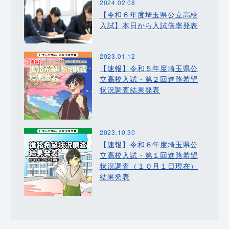
2024.02.08
【令和６年度埼玉県公立高校
入試】本日から入試倍率発表
2023.01.12
【速報】令和５年度埼玉県公
立高校入試・第２回進路希望
状況調査結果発表
2023.10.30
【速報】令和６年度埼玉県公
立高校入試・第１回進路希望
状況調査（１０月１日現在）
結果発表