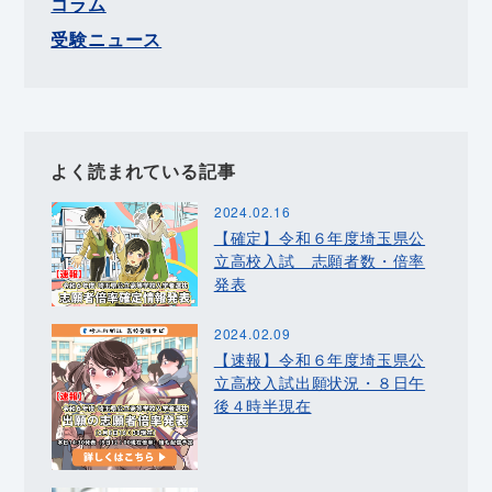
コラム
受験ニュース
よく読まれている記事
2024.02.16
【確定】令和６年度埼玉県公
立高校入試 志願者数・倍率
発表
2024.02.09
【速報】令和６年度埼玉県公
立高校入試出願状況・８日午
後４時半現在