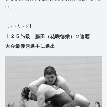
い。
【レスリング】
１２５㌔級 藤田（花咲徳栄）２連覇
大会最優秀選手に選出