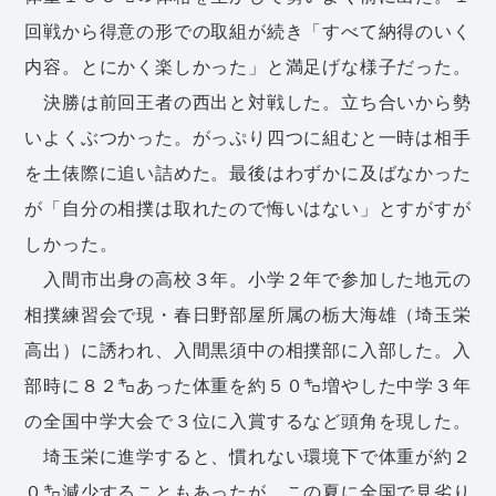
回戦から得意の形での取組が続き「すべて納得のいく
内容。とにかく楽しかった」と満足げな様子だった。
決勝は前回王者の西出と対戦した。立ち合いから勢
いよくぶつかった。がっぷり四つに組むと一時は相手
を土俵際に追い詰めた。最後はわずかに及ばなかった
が「自分の相撲は取れたので悔いはない」とすがすが
しかった。
入間市出身の高校３年。小学２年で参加した地元の
相撲練習会で現・春日野部屋所属の栃大海雄（埼玉栄
高出）に誘われ、入間黒須中の相撲部に入部した。入
部時に８２㌔あった体重を約５０㌔増やした中学３年
の全国中学大会で３位に入賞するなど頭角を現した。
埼玉栄に進学すると、慣れない環境下で体重が約２
０㌔減少することもあったが、この夏に全国で見劣り