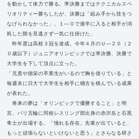
を動かして体力で勝る。準決勝まではテクニカルスペ
リオリティー勝ちしたが、決勝は「組み手から技をつ
なげられなかった」。１―０で後半に入ると相手が消
耗した隙を見逃さず一気に仕掛けた。
昨年度は高校３冠を達成。今年４月のＵ―２０（２
０歳以下）ジュニアオリンピックでは準決勝、決勝で
大学生を下して頂点に立った。
「兄貴や徳栄の卒業生がいるので胸を借りている」と
毎週末に日大で大学生を相手に稽古を積んでいる成果
が表れた。
将来の夢は「オリンピックで優勝すること」と明
言。パリ五輪に同校レスリング部出身の赤沢岳と石黒
隼士が出場する。「憧れる存在。先輩が出ていると、
もっと頑張らないといけないと思う」とさらなる研さ