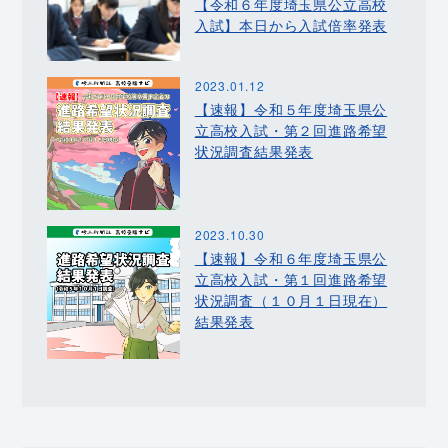
【令和６年度埼玉県公立高校
入試】本日から入試倍率発表
2023.01.12
【速報】令和５年度埼玉県公
立高校入試・第２回進路希望
状況調査結果発表
2023.10.30
【速報】令和６年度埼玉県公
立高校入試・第１回進路希望
状況調査（１０月１日現在）
結果発表