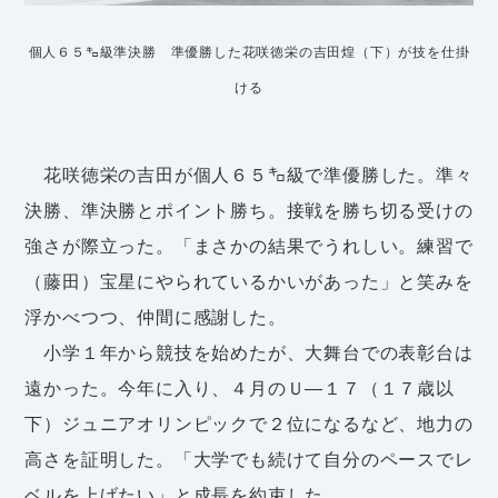
個人６５㌔級準決勝 準優勝した花咲徳栄の吉田煌（下）が技を仕掛
ける
花咲徳栄の吉田が個人６５㌔級で準優勝した。準々
決勝、準決勝とポイント勝ち。接戦を勝ち切る受けの
強さが際立った。「まさかの結果でうれしい。練習で
（藤田）宝星にやられているかいがあった」と笑みを
浮かべつつ、仲間に感謝した。
小学１年から競技を始めたが、大舞台での表彰台は
遠かった。今年に入り、４月のＵ―１７（１７歳以
下）ジュニアオリンピックで２位になるなど、地力の
高さを証明した。「大学でも続けて自分のペースでレ
ベルを上げたい」と成長を約束した。