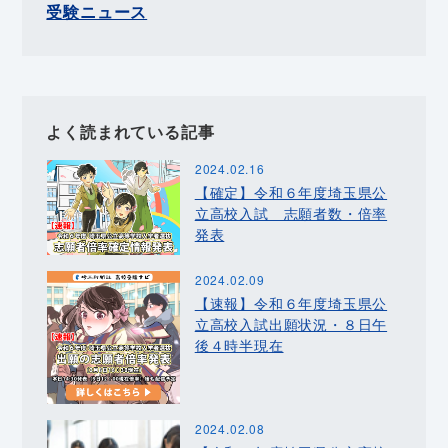
受験ニュース
よく読まれている記事
2024.02.16
【確定】令和６年度埼玉県公
立高校入試 志願者数・倍率
発表
2024.02.09
【速報】令和６年度埼玉県公
立高校入試出願状況・８日午
後４時半現在
2024.02.08