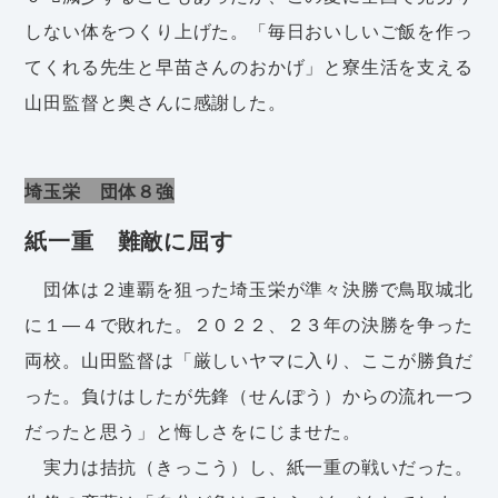
しない体をつくり上げた。「毎日おいしいご飯を作っ
てくれる先生と早苗さんのおかげ」と寮生活を支える
山田監督と奥さんに感謝した。
埼玉栄 団体８強
紙一重 難敵に屈す
団体は２連覇を狙った埼玉栄が準々決勝で鳥取城北
に１―４で敗れた。２０２２、２３年の決勝を争った
両校。山田監督は「厳しいヤマに入り、ここが勝負だ
った。負けはしたが先鋒（せんぽう）からの流れ一つ
だったと思う」と悔しさをにじませた。
実力は拮抗（きっこう）し、紙一重の戦いだった。