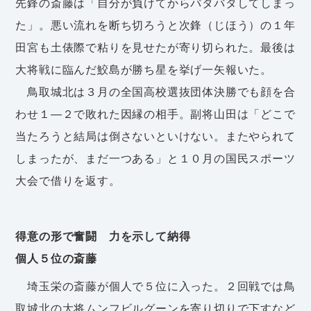
先鋒の斎藤は「自分が負けてからバタバタしてしまっ
た」。悪い流れを断ち切ろうと次鋒（じほう）の１年
田宮も土俵際で粘りを見せたが寄り切られた。最後は
大将戦に臨んだ鮫島が勝ち星を挙げ一矢報いた。
鳥取城北は３月の全国高校選抜団体決勝でも顔を合
わせ１―２で敗れた因縁の相手。副将山田は「どこで
当たろうと結局は倒さないといけない。またやられて
しまったが、まだ一つある」と１０月の国民スポーツ
大会で借りを返す。
得意の形で奮闘 力を示して納得
個人５位の斎藤
埼玉栄の斎藤が個人で５位に入った。２回戦では鳥
取城北の大将ムンフビルグーンを寄り切りで下すなど