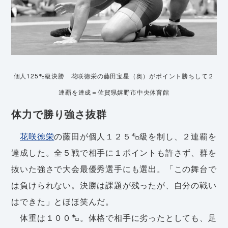
個人125㌔級決勝 花咲徳栄の藤田宝星（奥）がポイント勝ちして２
連覇を達成＝佐賀県嬉野市中央体育館
体力で勝り強さ抜群
花咲徳栄
の藤田が個人１２５㌔級を制し、２連覇を
達成した。全５戦で相手に１ポイントも許さず、群を
抜いた強さで大会最優秀選手にも選出。「この舞台で
は負けられない。決勝は課題が残ったが、自分の戦い
はできた」とほほ笑んだ。
体重は１００㌔。体格で相手に劣ったとしても、足