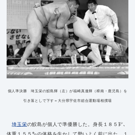
個人準決勝 埼玉栄の鮫島輝（左）が福崎真逢輝（樟南・鹿児島）を
引き落としで下す＝大分県宇佐市総合運動場相撲場
埼玉栄
の鮫島が個人で準優勝した。身長１８５㌢、
体重１５５㌔の体格を生かして勢いよく前に出た。１