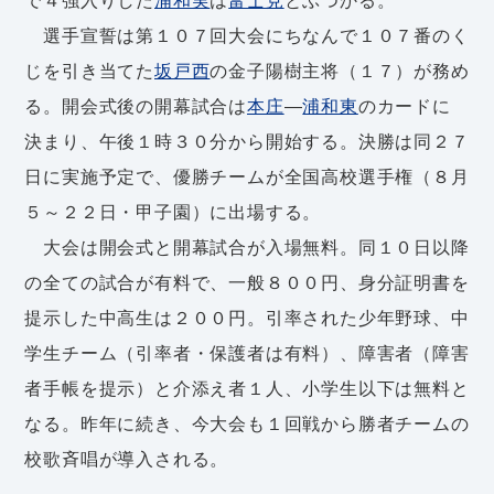
選手宣誓は第１０７回大会にちなんで１０７番のく
じを引き当てた
坂戸西
の金子陽樹主将（１７）が務め
る。開会式後の開幕試合は
本庄
―
浦和東
のカードに
決まり、午後１時３０分から開始する。決勝は同２７
日に実施予定で、優勝チームが全国高校選手権（８月
５～２２日・甲子園）に出場する。
大会は開会式と開幕試合が入場無料。同１０日以降
の全ての試合が有料で、一般８００円、身分証明書を
提示した中高生は２００円。引率された少年野球、中
学生チーム（引率者・保護者は有料）、障害者（障害
者手帳を提示）と介添え者１人、小学生以下は無料と
なる。昨年に続き、今大会も１回戦から勝者チームの
校歌斉唱が導入される。