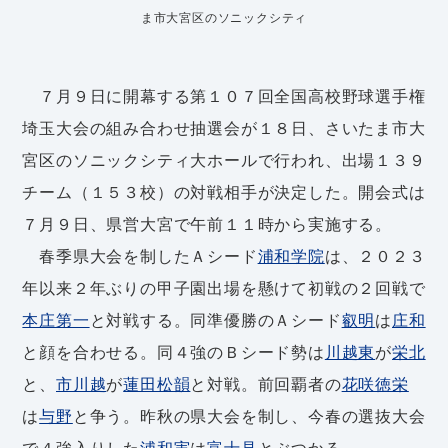
ま市大宮区のソニックシティ
７月９日に開幕する第１０７回全国高校野球選手権
埼玉大会の組み合わせ抽選会が１８日、さいたま市大
宮区のソニックシティ大ホールで行われ、出場１３９
チーム（１５３校）の対戦相手が決定した。開会式は
７月９日、県営大宮で午前１１時から実施する。
春季県大会を制したＡシード
浦和学院
は、２０２３
年以来２年ぶりの甲子園出場を懸けて初戦の２回戦で
本庄第一
と対戦する。同準優勝のＡシード
叡明
は
庄和
と顔を合わせる。同４強のＢシード勢は
川越東
が
栄北
と、
市川越
が
蓮田松韻
と対戦。前回覇者の
花咲徳栄
は
与野
と争う。昨秋の県大会を制し、今春の選抜大会
で４強入りした
浦和実
は
富士見
とぶつかる。