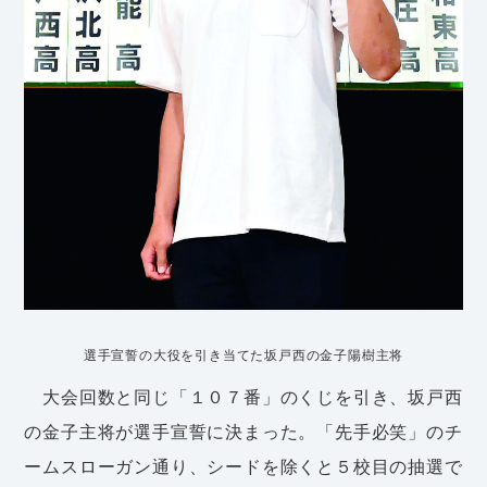
選手宣誓の大役を引き当てた坂戸西の金子陽樹主将
大会回数と同じ「１０７番」のくじを引き、坂戸西
の金子主将が選手宣誓に決まった。「先手必笑」のチ
ームスローガン通り、シードを除くと５校目の抽選で