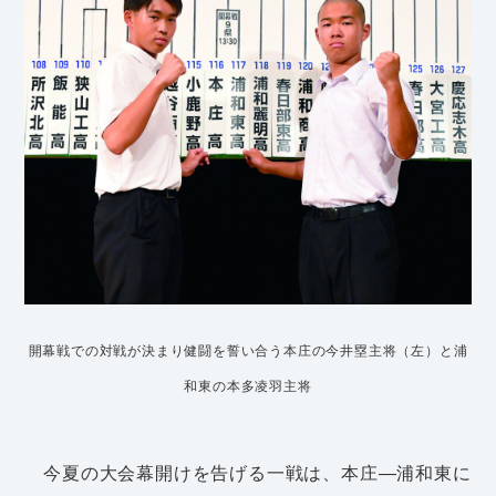
開幕戦での対戦が決まり健闘を誓い合う本庄の今井塁主将（左）と浦
和東の本多凌羽主将
今夏の大会幕開けを告げる一戦は、本庄―浦和東に