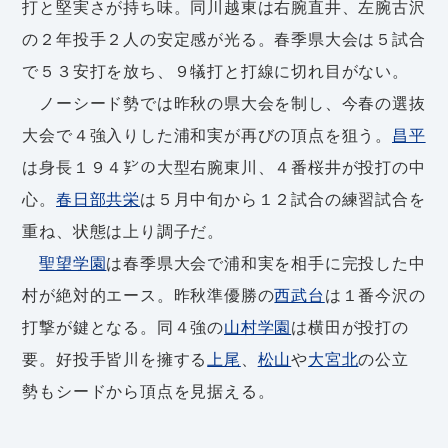
打と堅実さが持ち味。同川越東は右腕直井、左腕古沢
の２年投手２人の安定感が光る。春季県大会は５試合
で５３安打を放ち、９犠打と打線に切れ目がない。
ノーシード勢では昨秋の県大会を制し、今春の選抜
大会で４強入りした浦和実が再びの頂点を狙う。
昌平
は身長１９４㌢の大型右腕東川、４番桜井が投打の中
心。
春日部共栄
は５月中旬から１２試合の練習試合を
重ね、状態は上り調子だ。
聖望学園
は春季県大会で浦和実を相手に完投した中
村が絶対的エース。昨秋準優勝の
西武台
は１番今沢の
打撃が鍵となる。同４強の
山村学園
は横田が投打の
要。好投手皆川を擁する
上尾
、
松山
や
大宮北
の公立
勢もシードから頂点を見据える。