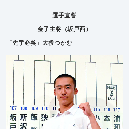
選手宣誓
金子主将（坂戸西）
「先手必笑」大役つかむ