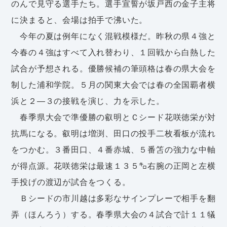
のんで見守る選手たち。選手宣誓が坂戸西の金子主将
に決まると、会場は拍手で沸いた。
今年の夏は例年になく混戦模様だ。昨秋の県４強と
今春の４強はすべて入れ替わり、１回戦から白熱した
試合が予想される。優勝候補の筆頭格は春の県大会を
制した浦和学院。５月の関東大会では春の全国覇者横
浜と２―３の接戦を演じ、力を示した。
春季県大会で準優勝の叡明とＣシード花咲徳栄が対
抗馬になる。叡明は増渕、田口の投手二枚看板が流れ
をつかむ。３番田口、４番赤城、５番笘の強力な中軸
が得点源。花咲徳栄は最速１３５㌔右腕の正岡と左横
手投げの渡辺が試合をつくる。
Ｂシードの市川越は多彩なサインプレーで相手を翻
弄（ほんろう）する。春季県大会の４試合で計１１犠