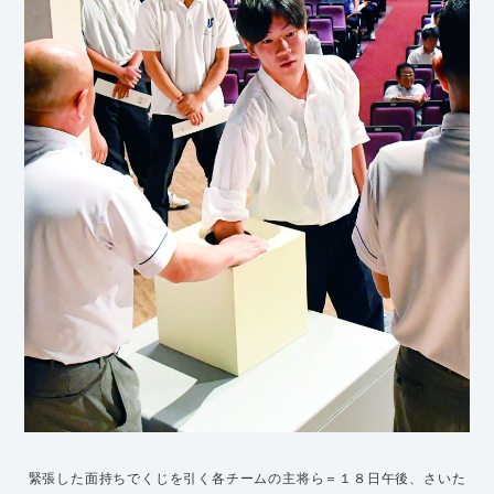
緊張した面持ちでくじを引く各チームの主将ら＝１８日午後、さいた