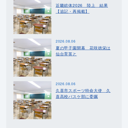
近畿総体2026 陸上 結果
【追記・再掲載】
2026.08.06
夏の甲子園開幕 花咲徳栄は
仙台育英と
2026.08.06
久喜市スポーツ特命大使 久
喜高校バスケ部に委嘱