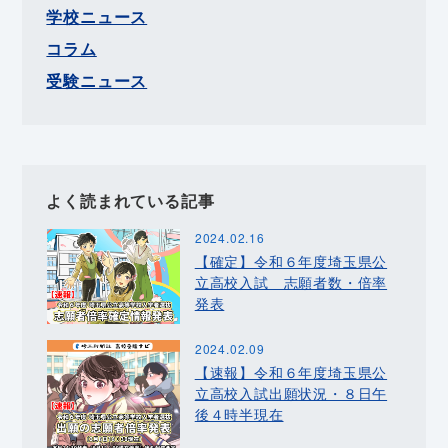
学校ニュース
コラム
受験ニュース
よく読まれている記事
2024.02.16
【確定】令和６年度埼玉県公
立高校入試 志願者数・倍率
発表
2024.02.09
【速報】令和６年度埼玉県公
立高校入試出願状況・８日午
後４時半現在