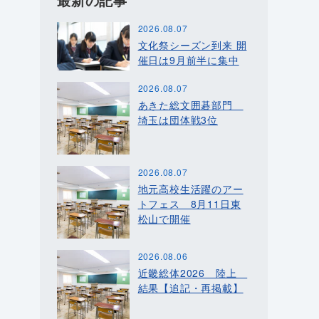
最新の記事
2026.08.07
文化祭シーズン到来 開
催日は9月前半に集中
2026.08.07
あきた総文囲碁部門
埼玉は団体戦3位
2026.08.07
地元高校生活躍のアー
トフェス 8月11日東
松山で開催
2026.08.06
近畿総体2026 陸上
結果【追記・再掲載】