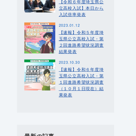
【令和６年度埼玉県公
立高校入試】本日から
入試倍率発表
2023.01.12
【速報】令和５年度埼
玉県公立高校入試・第
２回進路希望状況調査
結果発表
2023.10.30
【速報】令和６年度埼
玉県公立高校入試・第
１回進路希望状況調査
（１０月１日現在）結
果発表