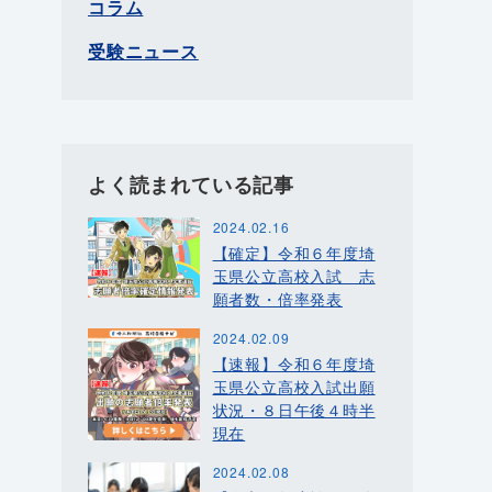
コラム
受験ニュース
よく読まれている記事
2024.02.16
【確定】令和６年度埼
玉県公立高校入試 志
願者数・倍率発表
2024.02.09
【速報】令和６年度埼
玉県公立高校入試出願
状況・８日午後４時半
現在
2024.02.08