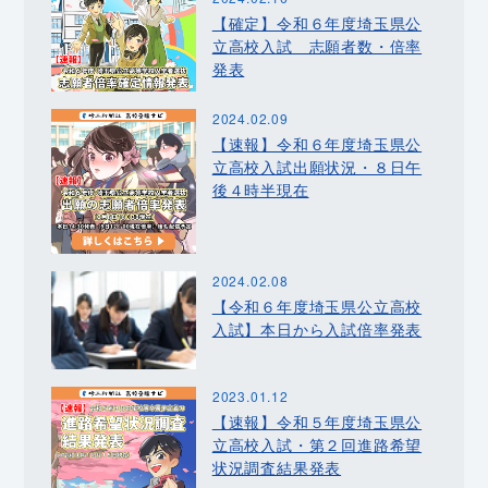
【確定】令和６年度埼玉県公
立高校入試 志願者数・倍率
発表
2024.02.09
【速報】令和６年度埼玉県公
立高校入試出願状況・８日午
後４時半現在
2024.02.08
【令和６年度埼玉県公立高校
入試】本日から入試倍率発表
2023.01.12
【速報】令和５年度埼玉県公
立高校入試・第２回進路希望
状況調査結果発表