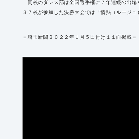
同校のダンス部は全国選手権に７年連続の出場
３７校が参加した決勝大会では「情熱（ルージュ
＝埼玉新聞２０２２年１月５日付け１１面掲載＝