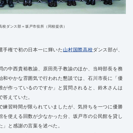
高校ダンス部＝坂戸市役所（同校提供）
選手権で初の日本一に輝いた
山村国際高校
ダンス部が、
問の中西貴裕教諭、原田亮子教諭のほか、当時部長を務
始和やかな雰囲気で行われた懇談では、石川市長に「優
誰が作っているのですか」と質問されると、鈴木さんは
で答えていた。
で練習時間が限られていましたが、気持ちを一つに優勝
館を使える回数が少なかった分、坂戸市の公民館を貸し
た」と感謝の言葉を述べた。