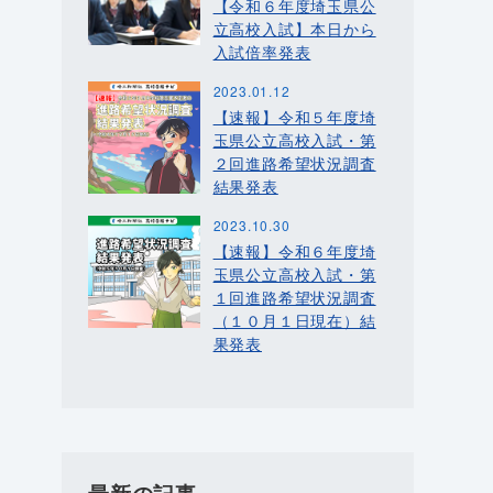
【令和６年度埼玉県公
立高校入試】本日から
入試倍率発表
2023.01.12
【速報】令和５年度埼
玉県公立高校入試・第
２回進路希望状況調査
結果発表
2023.10.30
【速報】令和６年度埼
玉県公立高校入試・第
１回進路希望状況調査
（１０月１日現在）結
果発表