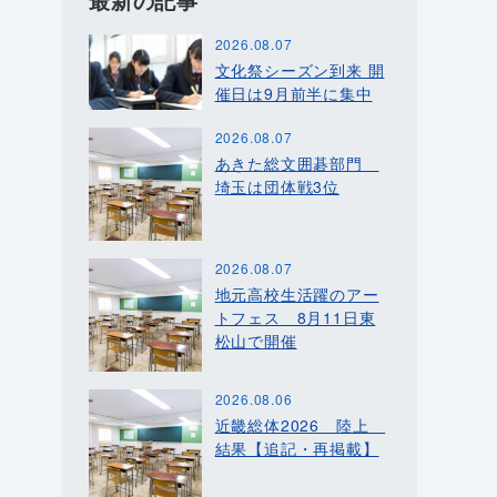
最新の記事
2026.08.07
文化祭シーズン到来 開
催日は9月前半に集中
2026.08.07
あきた総文囲碁部門
埼玉は団体戦3位
2026.08.07
地元高校生活躍のアー
トフェス 8月11日東
松山で開催
2026.08.06
近畿総体2026 陸上
結果【追記・再掲載】