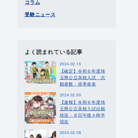
コラム
受験ニュース
よく読まれている記事
2024.02.16
【確定】令和６年度埼
玉県公立高校入試 志
願者数・倍率発表
2024.02.09
【速報】令和６年度埼
玉県公立高校入試出願
状況・８日午後４時半
現在
2024.02.08