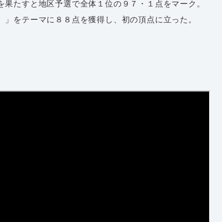
を果たすと地区予選で全体１位の９７・１点をマーク。
）」をテーマに８８点を獲得し、初の頂点に立った。