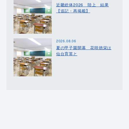
近畿総体2026 陸上 結果
【追記・再掲載】
2026.08.06
夏の甲子園開幕 花咲徳栄は
仙台育英と