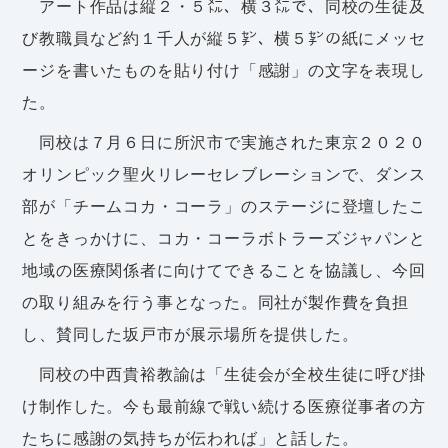
アート作品は縦２・５㍍、横３㍍で、同校の生徒及
び教職員など約１千人が縦５㌢、横５㌢の紙にメッセ
ージを書いたものを貼り付け「感謝」の文字を表現し
た。
同校は７月６日に所沢市で実施された東京２０２０
オリンピック聖火リレーセレブレーションで、ダンス
部が「チームコカ・コーラ」のステージに登壇したこ
とをきっかけに、コカ・コーラボトラーズジャパンと
地域の医療関係者に向けてできることを協議し、今回
の取り組みを行う事となった。同社が製作費を負担
し、賛同した坂戸市が展示場所を提供した。
同校の中西貴裕教諭は「生徒会が全校生徒に呼び掛
け制作した。今も最前線で戦い続ける医療従事者の方
たちに感謝の気持ちが伝われば」と話した。